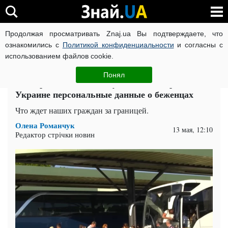
Продолжая просматривать Znaj.ua Вы подтверждаете, что
ВОЙНА РОССИИ ПРОТИВ УКРАИНЫ
КОРОНАВИРУС В 
ознакомились с
Политикой конфиденциальности
и согласны с
использованием файлов cookie.
Главная
Спорт
ЧИТАТИ УКРАЇНСЬКОЮ
Понял
Эксперты объяснили, будет ли ЕС передавать
Украине персональные данные о беженцах
Что ждет наших граждан за границей.
Олена Романчук
13 мая, 12:10
Редактор стрічки новин