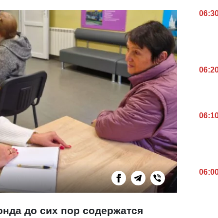
06:3
06:2
06:1
06:0
онда до сих пор содержатся