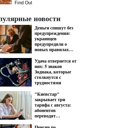
Find Out
пулярные новости
Деньги спишут без
предупреждения:
украинцев
предупредили о
новых правилах
взыскания долгов
Удача отвернется от
них: 5 знаков
Зодиака, которые
столкнутся с
трудностями
"Киевстар"
закрывает три
тарифа с августа:
абонентов
переводят
автоматически
Пенсии по