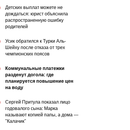
Детских выплат можете не
0
дождаться: юрист объяснила
распространенную ошибку
родителей
Усик обратился к Турки Аль-
0
Шейху после отказа от трех
чемпионских поясов
Коммунальные платежки
0
разденут догола: где
планируется повышение цен
на воду
Сергей Притула показал лицо
0
годовалого сына: Марка
называют копией папы, а дома —
"Калачик"