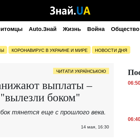
питомцы
Auto.Знай
Жизнь
Война
Общество
НЫ
КОРОНАВИРУС В УКРАИНЕ И МИРЕ
НОВОСТИ ДНЯ
По
ЧИТАТИ УКРАЇНСЬКОЮ
анижают выплаты –
06:5
"вылезли боком"
ок тянется еще с прошлого века.
06:4
14 мая, 16:30