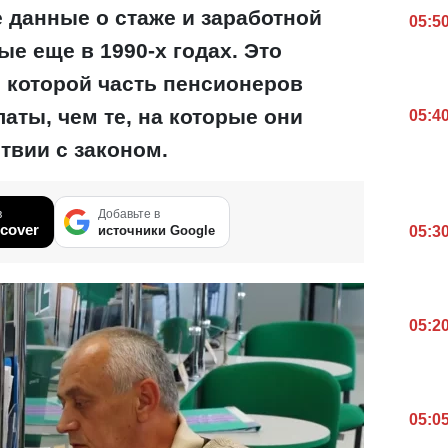
 данные о стаже и заработной
05:5
ые еще в 1990-х годах. Это
о которой часть пенсионеров
аты, чем те, на которые они
05:4
твии с законом.
в
Добавьте в
cover
05:3
источники Google
05:2
05:0