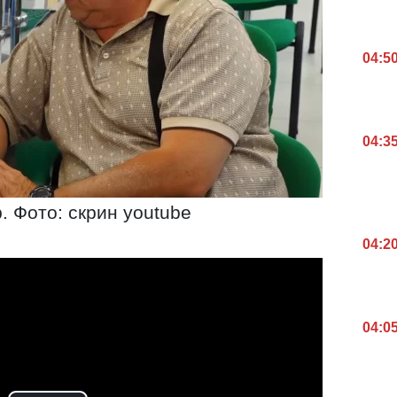
04:5
04:3
. Фото: скрин youtube
04:2
04:0