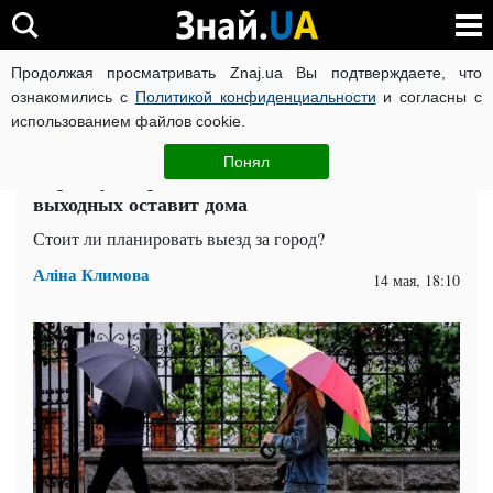
Продолжая просматривать Znaj.ua Вы подтверждаете, что
ВОЙНА РОССИИ ПРОТИВ УКРАИНЫ
КОРОНАВИРУС В 
ознакомились с
Политикой конфиденциальности
и согласны с
использованием файлов cookie.
Главная
Спорт
ЧИТАТИ УКРАЇНСЬКОЮ
Понял
Украину накроет дождями: погода на
выходных оставит дома
Стоит ли планировать выезд за город?
Аліна Климова
14 мая, 18:10