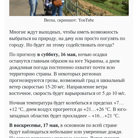
Весна, скриншот: YouTube
Многие ждут выходных, чтобы иметь возможность
выбраться на природу, на дачу или просто погулять по
городу. Но будет ли этому содействовать погода?
в субботу, 16 мая,
По прогнозу
ночью осадки
останутся главным образом на юге Украины, а днем ​​
дождливая погода постепенно охватит почти всю
территорию страны. В некоторых регионах
прогнозируются грозы, возможный град и шквальный
ветер скоростью 15-20 м/с. Направление ветра
восточное, скорость будет варьироваться от 5 до 10 м/с.
Ночная температура будет колебаться в пределах +7…
+12 °С, днем ​​воздух прогреется до +21…+26 °С. В юго-
западных областях будет прохладнее – +16…+21 °С.
В воскресенье, 17 мая,
в основном по всей стране
будут наблюдаться небольшие или умеренные дожди.
На западе возможны сильные осадки. Ветер сменит