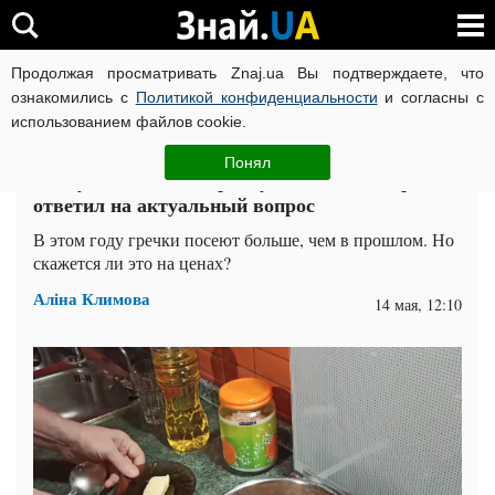
Продолжая просматривать Znaj.ua Вы подтверждаете, что
ВОЙНА РОССИИ ПРОТИВ УКРАИНЫ
КОРОНАВИРУС В 
ознакомились с
Политикой конфиденциальности
и согласны с
использованием файлов cookie.
Главная
Спорт
ЧИТАТИ УКРАЇНСЬКОЮ
Понял
Упадут ли цены на гречку и когда: эксперт
ответил на актуальный вопрос
В этом году гречки посеют больше, чем в прошлом. Но
скажется ли это на ценах?
Аліна Климова
14 мая, 12:10