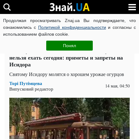
Продолжая просматривать Znaj.ua Вы подтверждаете, что
ВОЙНА РОССИИ ПРОТИВ УКРАИНЫ
КОРОНАВИРУС В 
ознакомились с
Политикой конфиденциальности
и согласны с
использованием файлов cookie.
Главная
Спорт
ЧИТАТИ УКРАЇНСЬКОЮ
Понял
Зачем умываться молоком 14 мая и куда
нельзя ехать сегодня: приметы и запреты на
Исидора
Святому Исидору молятся о хорошем урожае огурцов
Торі Путімцева
14 мая, 04:50
Випусковий редактор