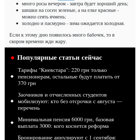
много росы вечером - завтра будет хороший день;
шишки на сосен зеленые, а на елке красные -
можно сеять ячмень;
холодно и пасмурно - зима ожидается холодная.
Если к этому дню появилось много бабочек, то в
скором времени жди жару.
Популярные статьи сейчас
Тарифы "Киевстара": 220 грн только
пенсионерам, остальные будут платить от
370 грн
Заочников и отчисленных студентов
мобилизуют: кто без отсрочки с августа —
перечень
Минимальная пенсия 6000 грн, базовая
выплата 3000: кого коснется реформа
Бронирование аннулируют с 1 сентября: