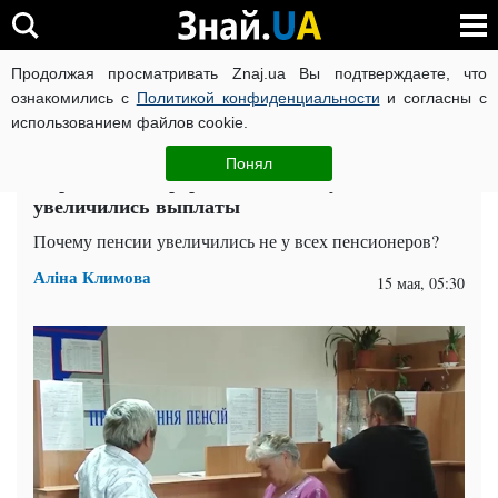
Продолжая просматривать Znaj.ua Вы подтверждаете, что
ВОЙНА РОССИИ ПРОТИВ УКРАИНЫ
КОРОНАВИРУС В 
ознакомились с
Политикой конфиденциальности
и согласны с
использованием файлов cookie.
Главная
Спорт
ЧИТАТИ УКРАЇНСЬКОЮ
Понял
Апрельский перерасчет пенсий: у кого
увеличились выплаты
Почему пенсии увеличились не у всех пенсионеров?
Аліна Климова
15 мая, 05:30