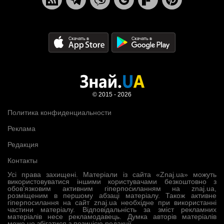
© 2015 - 2026
Политика конфиденциальности
Реклама
Редакция
Контакты
Усі права захищені. Матеріали із сайта «Znaj.ua» можуть
використовуватися іншими користувачами безкоштовно з
обов’язковим активним гіперпосиланням на znaj.ua,
розміщеним в першому абзаці матеріалу. Також активне
гіперпосилання на сайт znaj.ua необхідне при використанні
частини матеріалу. Відповідальність за зміст рекламних
матеріалів несе рекламодавець. Думка авторів матеріалів
може не збігатися з позицією редакції.