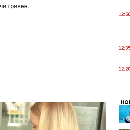
чи гривен.
12:5
12:3
12:2
НО