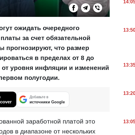
14:0
огут ожидать очередного
13:5
платы за счет обязательной
ы прогнозируют, что размер
роваться в пределах от 8 до
13:3
ь от уровня инфляции и изменений
 первом полугодии.
13:2
в
Добавьте в
cover
источники Google
ованной заработной платой это
13:0
одов в диапазоне от нескольких