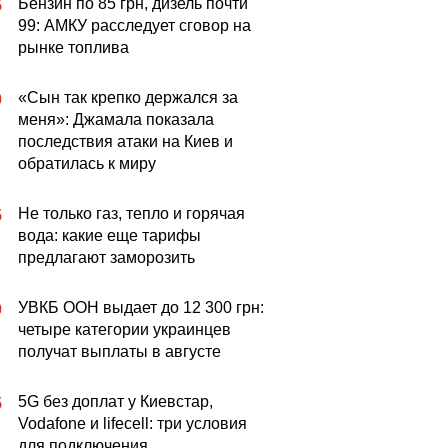
Бензин по 85 грн, дизель почти
5
99: АМКУ расследует сговор на
рынке топлива
«Сын так крепко держался за
0
меня»: Джамала показала
последствия атаки на Киев и
обратилась к миру
Не только газ, тепло и горячая
5
вода: какие еще тарифы
предлагают заморозить
УВКБ ООН выдает до 12 300 грн:
0
четыре категории украинцев
получат выплаты в августе
5G без доплат у Киевстар,
5
Vodafone и lifecell: три условия
для подключения