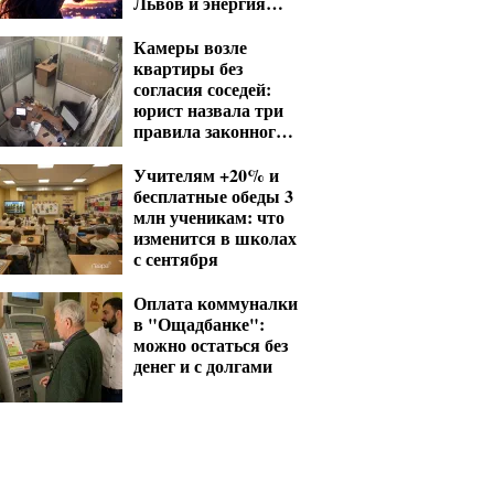
Львов и энергия
Стрельцов
Камеры возле
квартиры без
согласия соседей:
юрист назвала три
правила законного
видеонаблюдения
Учителям +20% и
бесплатные обеды 3
млн ученикам: что
изменится в школах
с сентября
Оплата коммуналки
в "Ощадбанке":
можно остаться без
денег и с долгами