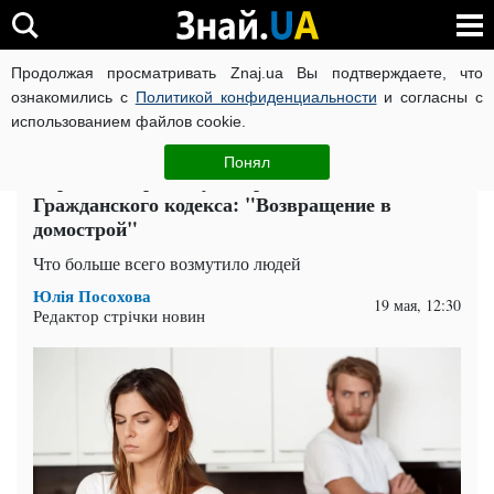
Продолжая просматривать Znaj.ua Вы подтверждаете, что
ВОЙНА РОССИИ ПРОТИВ УКРАИНЫ
КОРОНАВИРУС В 
ознакомились с
Политикой конфиденциальности
и согласны с
использованием файлов cookie.
Главная
Спорт
ЧИТАТИ УКРАЇНСЬКОЮ
Понял
Украинцы протестуют против нового
Гражданского кодекса: "Возвращение в
домострой"
Что больше всего возмутило людей
Юлія Посохова
19 мая, 12:30
Редактор стрічки новин