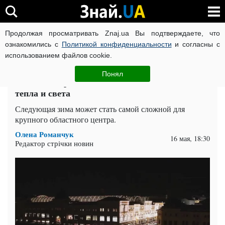
Продолжая просматривать Znaj.ua Вы подтверждаете, что
ВОЙНА РОССИИ ПРОТИВ УКРАИНЫ
КОРОНАВИРУС В 
ознакомились с
Политикой конфиденциальности
и согласны с
использованием файлов cookie.
Главная
Спорт
ЧИТАТИ УКРАЇНСЬКОЮ
Понял
Большой город может полностью остаться без
тепла и света
Следующая зима может стать самой сложной для
крупного областного центра.
Олена Романчук
16 мая, 18:30
Редактор стрічки новин