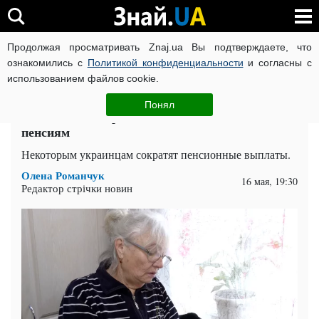
Продолжая просматривать Znaj.ua Вы подтверждаете, что
ВОЙНА РОССИИ ПРОТИВ УКРАИНЫ
КОРОНАВИРУС В 
ознакомились с
Политикой конфиденциальности
и согласны с
использованием файлов cookie.
Главная
Спорт
ЧИТАТИ УКРАЇНСЬКОЮ
Понял
Части пенсионеров отменили надбавки к
пенсиям
Некоторым украинцам сократят пенсионные выплаты.
Олена Романчук
16 мая, 19:30
Редактор стрічки новин