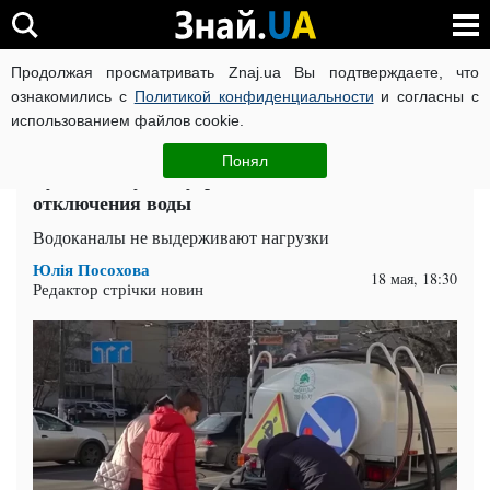
Продолжая просматривать Znaj.ua Вы подтверждаете, что
ВОЙНА РОССИИ ПРОТИВ УКРАИНЫ
КОРОНАВИРУС В 
ознакомились с
Политикой конфиденциальности
и согласны с
использованием файлов cookie.
Главная
Спорт
ЧИТАТИ УКРАЇНСЬКОЮ
Понял
Хуже блекаутов: угрожают масштабные
отключения воды
Водоканалы не выдерживают нагрузки
Юлія Посохова
18 мая, 18:30
Редактор стрічки новин