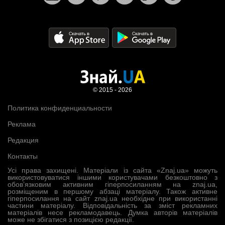
© 2015 - 2026
Политика конфиденциальности
Реклама
Редакция
Контакты
Усі права захищені. Матеріали із сайта «Znaj.ua» можуть
використовуватися іншими користувачами безкоштовно з
обов’язковим активним гіперпосиланням на znaj.ua,
розміщеним в першому абзаці матеріалу. Також активне
гіперпосилання на сайт znaj.ua необхідне при використанні
частини матеріалу. Відповідальність за зміст рекламних
матеріалів несе рекламодавець. Думка авторів матеріалів
може не збігатися з позицією редакції.