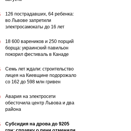
126 пострадавших, 64 ребенка:
5
во Львове запретили
электросамокаты до 16 лет
18 600 вареников и 250 порций
0
борща: украинский павильон
покорил фестиваль в Канаде
Семь лет ждали: строительство
5
лицея на Киевщине подорожало
со 162 до 598 млн гривен
Авария на электросети
0
обесточила центр Львова и два
района
Субсидия на дрова до 9205
5
грн: справку о печи отменили,