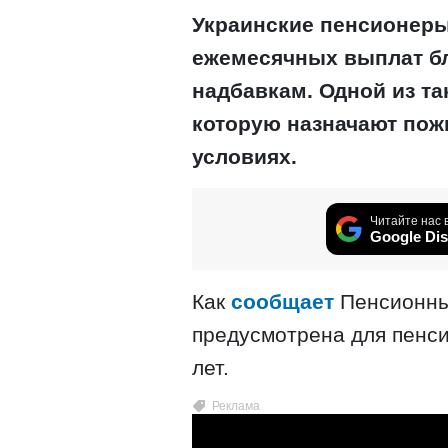
Украинские пенсионеры
ежемесячных выплат б
надбавкам. Одной из та
которую назначают по
условиях.
Читайте нас 
Google Dis
Как
сообщает
Пенсионны
предусмотрена для пенси
лет.