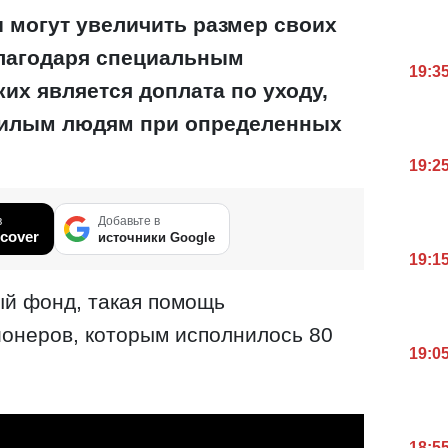
 могут увеличить размер своих
лагодаря специальным
19:3
ких является доплата по уходу,
жилым людям при определенных
19:2
в
Добавьте в
cover
источники Google
19:1
й фонд, такая помощь
онеров, которым исполнилось 80
19:0
18:5