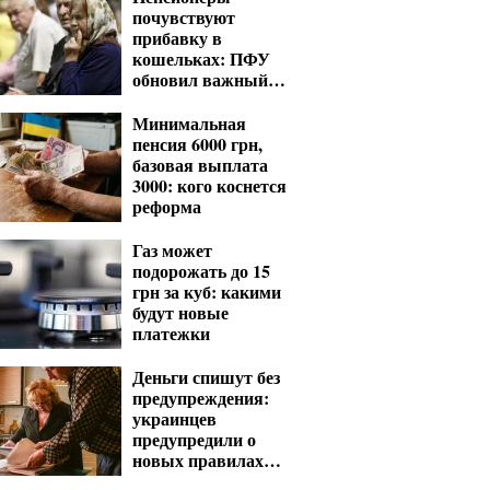
почувствуют
прибавку в
кошельках: ПФУ
обновил важный
показатель для
расчета выплат
Минимальная
пенсия 6000 грн,
базовая выплата
3000: кого коснется
реформа
Газ может
подорожать до 15
грн за куб: какими
будут новые
платежки
Деньги спишут без
предупреждения:
украинцев
предупредили о
новых правилах
взыскания долгов