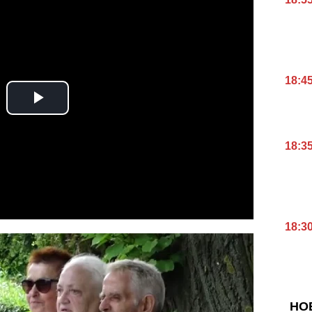
18:4
18:3
18:3
НО