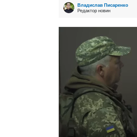
Владислав Писаренко
Редактор новин