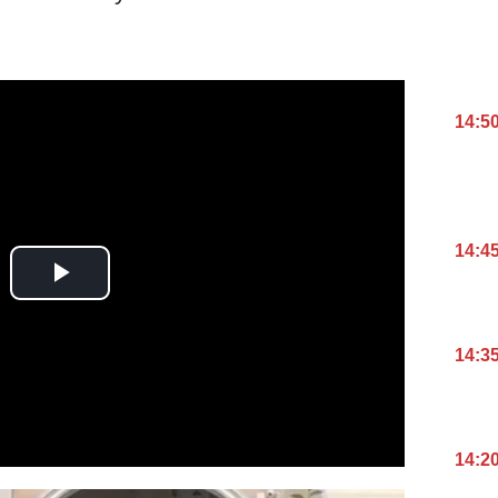
14:5
14:4
14:3
14:2