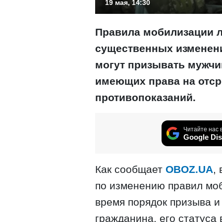
19 мая, 14:30
Правила мобилизации л
существенных изменени
могут призывать мужчин 
имеющих права на отср
противопоказаний.
Читайте нас 
Google Dis
Как сообщает
OBOZ.UA
,
по изменению правил моб
время порядок призыва и
гражданина, его статуса