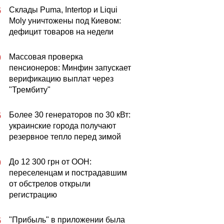
Склады Puma, Intertop и Liqui
5
Moly уничтожены под Киевом:
дефицит товаров на недели
Массовая проверка
0
пенсионеров: Минфин запускает
верификацию выплат через
"Трембиту"
Более 30 генераторов по 30 кВт:
5
украинские города получают
резервное тепло перед зимой
До 12 300 грн от ООН:
0
переселенцам и пострадавшим
от обстрелов открыли
регистрацию
"Прибыль" в приложении была
5