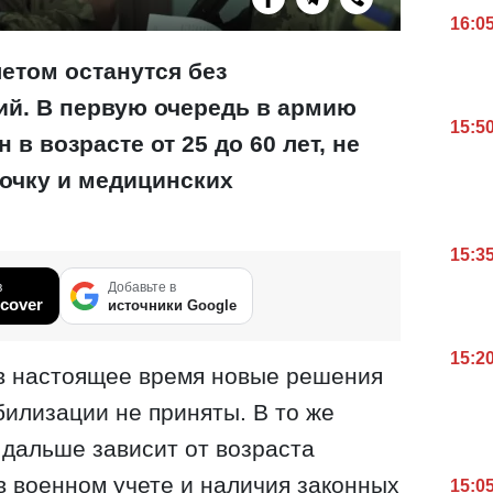
16:0
етом останутся без
й. В первую очередь в армию
15:5
в возрасте от 25 до 60 лет, не
очку и медицинских
15:3
в
Добавьте в
cover
источники Google
15:2
 в настоящее время новые решения
илизации не приняты. В то же
 дальше зависит от возраста
 в военном учете и наличия законных
15:0