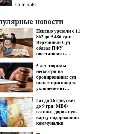
Criminals
пулярные новости
Пенсию урезали с 11
862 до 9 486 грн:
Верховный Суд
обязал ПФУ
восстановить
выплаты
5 лет тюрьмы
несмотря на
бронирование: суд
вынес приговор за
уклонение от
мобилизации
Газ до 26 грн, свет
до 9 грн: МВФ
готовит дорожную
карту подорожания
коммуналки