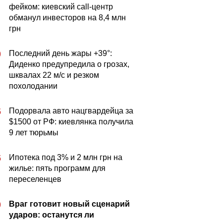
фейком: киевский call-центр
обманул инвесторов на 8,4 млн
грн
Последний день жары +39°:
0
Диденко предупредила о грозах,
шквалах 22 м/с и резком
похолодании
Подорвала авто нацгвардейца за
5
$1500 от РФ: киевлянка получила
9 лет тюрьмы
Ипотека под 3% и 2 млн грн на
5
жилье: пять программ для
переселенцев
Враг готовит новый сценарий
0
ударов: останутся ли