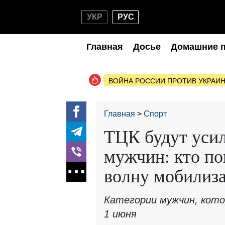
УКР
РУС
Главная
Досье
Домашние 
ВОЙНА РОССИИ ПРОТИВ УКРАИ
Главная
Спорт
ТЦК будут усил
мужчин: кто п
волну мобилиз
Категории мужчин, кото
1 июня