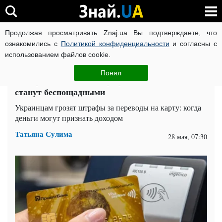
Продолжая просматривать Znaj.ua Вы подтверждаете, что
ВОЙНА РОССИИ ПРОТИВ УКРАИНЫ
КОРОНАВИРУС В 
ознакомились с
Политикой конфиденциальности
и согласны с
использованием файлов cookie.
Главная
Спорт
ЧИТАТИ УКРАЇНСЬКОЮ
Понял
За перевод в 1000 – штраф 17000: наказания
станут беспощадными
Украинцам грозят штрафы за переводы на карту: когда
деньги могут признать доходом
Татьяна Сулима
28 мая, 07:30