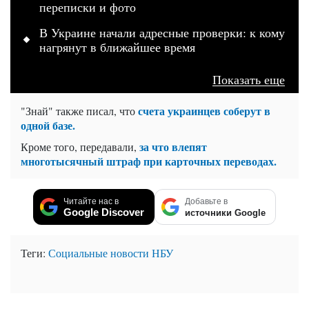
переписки и фото
В Украине начали адресные проверки: к кому
нагрянут в ближайшее время
Показать еще
счета украинцев соберут в
"Знай" также писал, что
одной базе.
за что влепят
Кроме того, передавали,
многотысячный штраф при карточных переводах.
Читайте нас в
Добавьте в
Google Discover
источники Google
Теги:
Социальные новости
НБУ