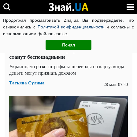
Продолжая просматривать Znaj.ua Вы подтверждаете, что
ВОЙНА РОССИИ ПРОТИВ УКРАИНЫ
КОРОНАВИРУС В 
ознакомились с
Политикой конфиденциальности
и согласны с
использованием файлов cookie.
Главная
Спорт
ЧИТАТИ УКРАЇНСЬКОЮ
Понял
За перевод в 1000 – штраф 17000: наказания
станут беспощадными
Украинцам грозят штрафы за переводы на карту: когда
деньги могут признать доходом
Татьяна Сулима
28 мая, 07:30