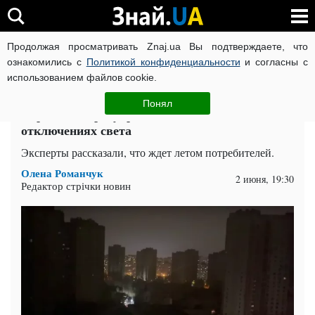
Продолжая просматривать Znaj.ua Вы подтверждаете, что
ВОЙНА РОССИИ ПРОТИВ УКРАИНЫ
КОРОНАВИРУС В 
ознакомились с
Политикой конфиденциальности
и согласны с
использованием файлов cookie.
Главная
Спорт
ЧИТАТИ УКРАЇНСЬКОЮ
Понял
Украинцев предупредили о длительных
отключениях света
Эксперты рассказали, что ждет летом потребителей.
Олена Романчук
2 июня, 19:30
Редактор стрічки новин