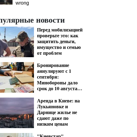
wrong
пулярные новости
Перед мобилизацией
проверьте это: как
защитить деньги,
имущество и семью
от проблем
Бронирование
аннулируют с 1
сентября:
Минобороны дало
срок до 10 августа
для критических
предприятий
Аренда в Киеве: на
Лукьяновке и
Дарнице жилье не
сдают даже по
низким ценам
"Киевстар"