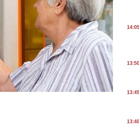
14:0
13:5
13:4
13:4