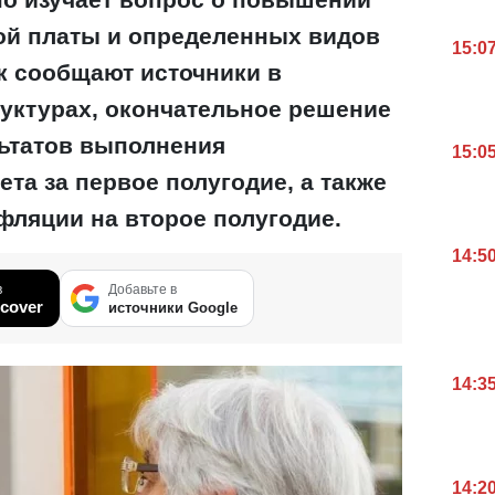
ой платы и определенных видов
15:0
к сообщают источники в
уктурах, окончательное решение
льтатов выполнения
15:0
та за первое полугодие, а также
фляции на второе полугодие.
14:5
в
Добавьте в
cover
источники Google
14:3
14:2