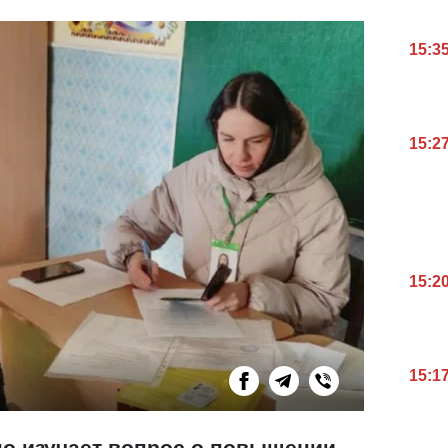
15:3
15:2
15:2
15:1
о изучает вопрос о повышении