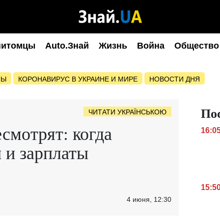
питомцы
Auto.Знай
Жизнь
Война
Общество
НЫ
КОРОНАВИРУС В УКРАИНЕ И МИРЕ
НОВОСТИ ДНЯ
По
ЧИТАТИ УКРАЇНСЬКОЮ
смотрят: когда
16:0
 и зарплаты
15:5
4 июня, 12:30