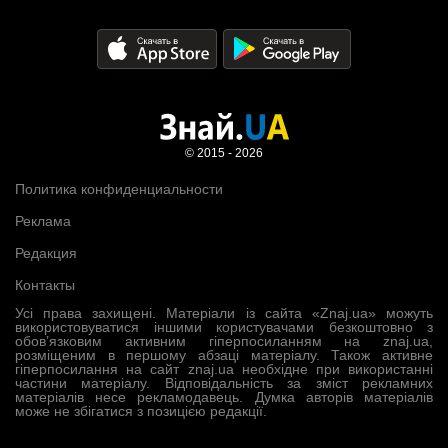
© 2015 - 2026
Политика конфиденциальности
Реклама
Редакция
Контакты
Усі права захищені. Матеріали із сайта «Znaj.ua» можуть
використовуватися іншими користувачами безкоштовно з
обов’язковим активним гіперпосиланням на znaj.ua,
розміщеним в першому абзаці матеріалу. Також активне
гіперпосилання на сайт znaj.ua необхідне при використанні
частини матеріалу. Відповідальність за зміст рекламних
матеріалів несе рекламодавець. Думка авторів матеріалів
може не збігатися з позицією редакції.