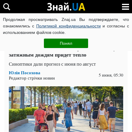
Продолжая просматривать Znaj.ua Вы подтверждаете, что
ВОЙНА РОССИИ ПРОТИВ УКРАИНЫ
КОРОНАВИРУС В 
ознакомились с
Политикой конфиденциальности
и согласны с
использованием файлов cookie.
Главная
Спорт
ЧИТАТИ УКРАЇНСЬКОЮ
Понял
Лето готовит погодные контрасты: на смену
затяжным дождям придет тепло
Синоптики дали прогноз с июня по август
Юлія Посохова
5 июня, 05:30
Редактор стрічки новин