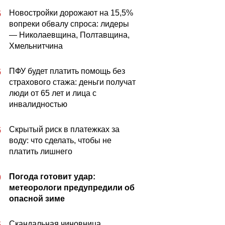
Новостройки дорожают на 15,5%
5
вопреки обвалу спроса: лидеры
— Николаевщина, Полтавщина,
Хмельнитчина
ПФУ будет платить помощь без
5
страхового стажа: деньги получат
люди от 65 лет и лица с
инвалидностью
Скрытый риск в платежках за
5
воду: что сделать, чтобы не
платить лишнего
Погода готовит удар:
0
метеорологи предупредили об
опасной зиме
Скандальная чиновница,
5