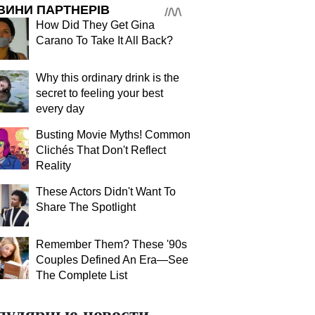
ВИНИ ПАРТНЕРІВ
How Did They Get Gina
Carano To Take It All Back?
Why this ordinary drink is the
secret to feeling your best
every day
Busting Movie Myths! Common
Clichés That Don't Reflect
Reality
These Actors Didn't Want To
Share The Spotlight
Remember Them? These '90s
Couples Defined An Era—See
The Complete List
пулярные новости