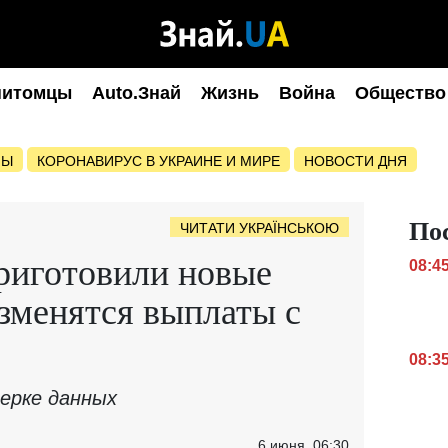
питомцы
Auto.Знай
Жизнь
Война
Общество
НЫ
КОРОНАВИРУС В УКРАИНЕ И МИРЕ
НОВОСТИ ДНЯ
По
ЧИТАТИ УКРАЇНСЬКОЮ
риготовили новые
08:4
изменятся выплаты с
08:3
верке данных
6 июня, 06:30