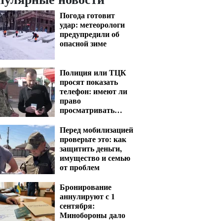
Погода готовит
удар: метеорологи
предупредили об
опасной зиме
Полиция или ТЦК
просят показать
телефон: имеют ли
право
просматривать
ваши переписки и
фото
Перед мобилизацией
проверьте это: как
защитить деньги,
имущество и семью
от проблем
Бронирование
аннулируют с 1
сентября:
Минобороны дало