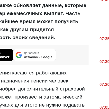
также обновляет данные, которые
мер ежемесячных выплат. Часть
жайшее время может получить
как другим придется
ость своих сведений.
07:3
в
Добавьте в
cover
источники Google
07:3
нения касаются работающих
 назначения пенсии человек
07:2
риобрел дополнительный страховой
может произвести автоматический
учаях для этого не нужно подавать
07:0