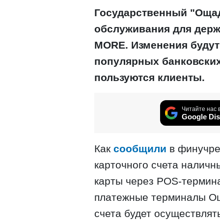
Государственный "Ощад
обслуживания для держ
MORE. Изменения будут
популярных банковских
пользуются клиенты.
Читайте нас 
Google Dis
Как
сообщили
в финучре
карточного счета наличн
карты через POS-термин
платежные терминалы Ощ
счета будет осуществлят