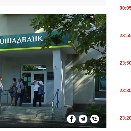
00:0
23:5
23:5
23:3
23:2