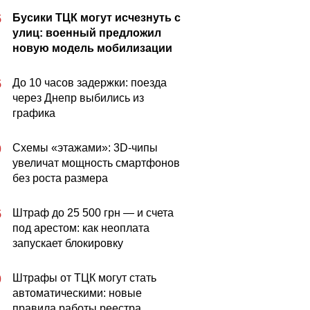
Бусики ТЦК могут исчезнуть с
5
улиц: военный предложил
новую модель мобилизации
До 10 часов задержки: поезда
5
через Днепр выбились из
графика
Схемы «этажами»: 3D-чипы
0
увеличат мощность смартфонов
без роста размера
Штраф до 25 500 грн — и счета
5
под арестом: как неоплата
запускает блокировку
Штрафы от ТЦК могут стать
0
автоматическими: новые
правила работы реестра