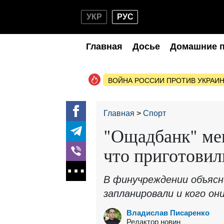
УКР
РУС
Главная
Досье
Домашние 
ВОЙНА РОССИИ ПРОТИВ УКРАИ
Главная
Спорт
"Ощадбанк" мен
что приготовил
В финучреждении объясн
запланировали и кого он
Владислав Писаренко
Редактор новин