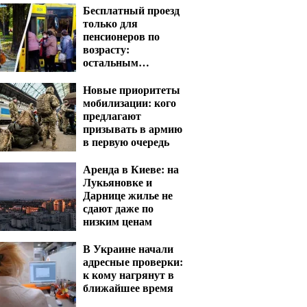
Бесплатный проезд
только для
пенсионеров по
возрасту:
остальным
придется платить
несмотря на
Новые приоритеты
удостоверение
мобилизации: кого
предлагают
призывать в армию
в первую очередь
Аренда в Киеве: на
Лукьяновке и
Дарнице жилье не
сдают даже по
низким ценам
В Украине начали
адресные проверки:
к кому нагрянут в
ближайшее время