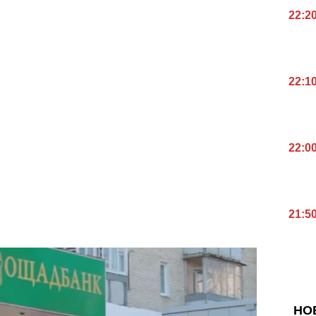
.
22:2
22:1
22:0
21:5
НО