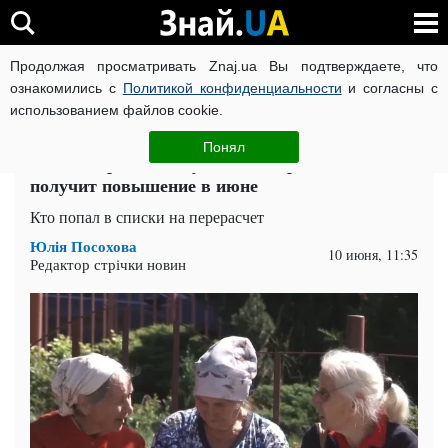
Продолжая просматривать Znaj.ua Вы подтверждаете, что
ВОЙНА РОССИИ ПРОТИВ УКРАИНЫ
КОРОНАВИРУС В 
ознакомились с
Политикой конфиденциальности
и согласны с
использованием файлов cookie.
Главная
Спорт
ЧИТАТИ УКРАЇНСЬКОЮ
Понял
Пенсионерам накинут до 1200 гривен: кто
получит повышение в июне
Кто попал в списки на перерасчет
Юлія Посохова
10 июня, 11:35
Редактор стрічки новин