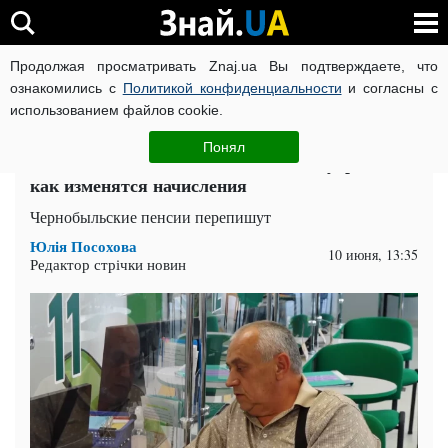
Продолжая просматривать Znaj.ua Вы подтверждаете, что
ВОЙНА РОССИИ ПРОТИВ УКРАИНЫ
КОРОНАВИРУС В 
ознакомились с
Политикой конфиденциальности
и согласны с
использованием файлов cookie.
Главная
Спорт
ЧИТАТИ УКРАЇНСЬКОЮ
Понял
Хаос в пенсионных выплатах хотят убрать:
как изменятся начисления
Чернобыльские пенсии перепишут
Юлія Посохова
10 июня, 13:35
Редактор стрічки новин