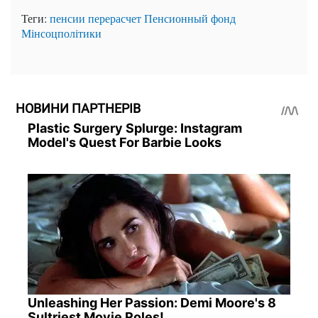
Теги:
пенсии
перерасчет
Пенсионный фонд
Мінсоцполітики
НОВИНИ ПАРТНЕРІВ
Plastic Surgery Splurge: Instagram
Model's Quest For Barbie Looks
Unleashing Her Passion: Demi Moore's 8
Sultriest Movie Roles!