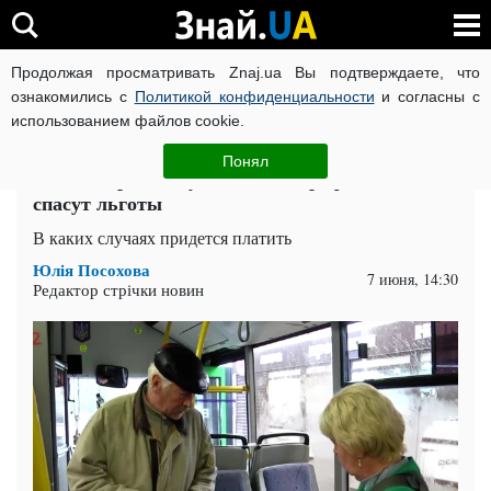
Продолжая просматривать Znaj.ua Вы подтверждаете, что
ВОЙНА РОССИИ ПРОТИВ УКРАИНЫ
КОРОНАВИРУС В 
ознакомились с
Политикой конфиденциальности
и согласны с
использованием файлов cookie.
Главная
Спорт
ЧИТАТИ УКРАЇНСЬКОЮ
Понял
Пенсионерам могут впаять штраф: кого не
спасут льготы
В каких случаях придется платить
Юлія Посохова
7 июня, 14:30
Редактор стрічки новин