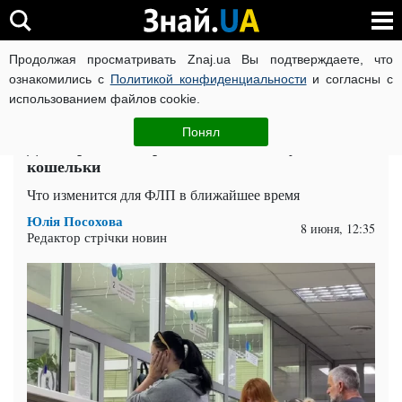
Продолжая просматривать Znaj.ua Вы подтверждаете, что
ВОЙНА РОССИИ ПРОТИВ УКРАИНЫ
КОРОНАВИРУС В 
ознакомились с
Политикой конфиденциальности
и согласны с
использованием файлов cookie.
Главная
Спорт
ЧИТАТИ УКРАЇНСЬКОЮ
Понял
Дали время до середины июня: кому готовить
кошельки
Что изменится для ФЛП в ближайшее время
Юлія Посохова
8 июня, 12:35
Редактор стрічки новин