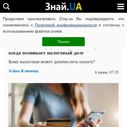
Продолжая просматривать Znaj.ua Вы подтверждаете, что
ВОЙНА РОССИИ ПРОТИВ УКРАИНЫ
КОРОНАВИРУС В 
ознакомились с
Политикой конфиденциальности
и согласны с
использованием файлов cookie.
Главная
Спорт
ЧИТАТИ УКРАЇНСЬКОЮ
Понял
Переводы на карту под строгим контролем:
когда возникает налоговый долг
Кому налоговая может доначислить налоги?
Аліна Климова
8 июня, 07:35