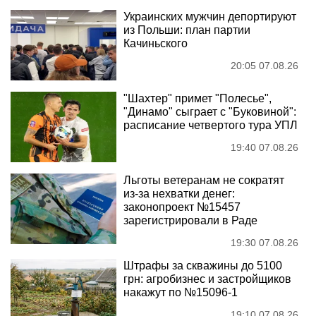
Украинских мужчин депортируют
из Польши: план партии
Качиньского
20:05 07.08.26
"Шахтер" примет "Полесье",
"Динамо" сыграет с "Буковиной":
расписание четвертого тура УПЛ
19:40 07.08.26
Льготы ветеранам не сократят
из-за нехватки денег:
законопроект №15457
зарегистрировали в Раде
19:30 07.08.26
Штрафы за скважины до 5100
грн: агробизнес и застройщиков
накажут по №15096-1
19:10 07.08.26