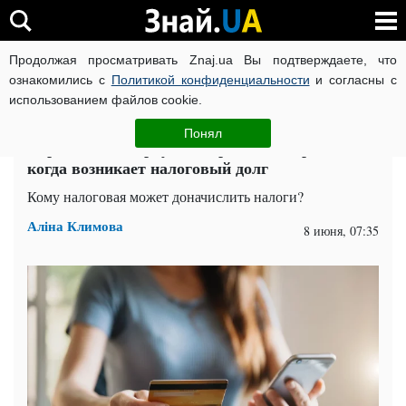
Продолжая просматривать Znaj.ua Вы подтверждаете, что
ВОЙНА РОССИИ ПРОТИВ УКРАИНЫ
КОРОНАВИРУС В 
ознакомились с
Политикой конфиденциальности
и согласны с
использованием файлов cookie.
Главная
Спорт
ЧИТАТИ УКРАЇНСЬКОЮ
Понял
Переводы на карту под строгим контролем:
когда возникает налоговый долг
Кому налоговая может доначислить налоги?
Аліна Климова
8 июня, 07:35