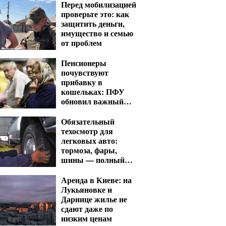
Перед мобилизацией
проверьте это: как
защитить деньги,
имущество и семью
от проблем
Пенсионеры
почувствуют
прибавку в
кошельках: ПФУ
обновил важный
показатель для
расчета выплат
Обязательный
техосмотр для
легковых авто:
тормоза, фары,
шины — полный
список проверок
Аренда в Киеве: на
Лукьяновке и
Дарнице жилье не
сдают даже по
низким ценам