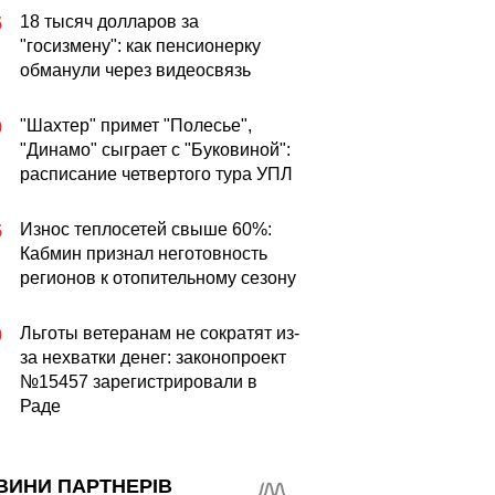
18 тысяч долларов за
5
"госизмену": как пенсионерку
обманули через видеосвязь
"Шахтер" примет "Полесье",
0
"Динамо" сыграет с "Буковиной":
расписание четвертого тура УПЛ
Износ теплосетей свыше 60%:
5
Кабмин признал неготовность
регионов к отопительному сезону
Льготы ветеранам не сократят из-
0
за нехватки денег: законопроект
№15457 зарегистрировали в
Раде
ВИНИ ПАРТНЕРІВ