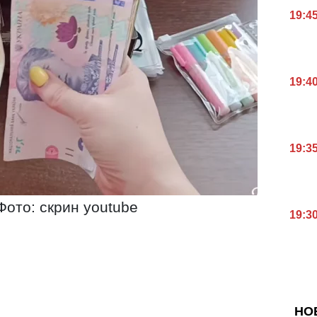
19:4
19:4
19:3
Фото: скрин youtube
19:3
НО