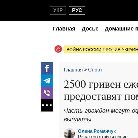
УКР
РУС
Главная
Досье
Домашние 
ВОЙНА РОССИИ ПРОТИВ УКРАИ
Главная
Спорт
2500 гривен еж
предоставят п
Часть граждан могут о
выплаты.
Олена Романчук
Редактор стрічки новин