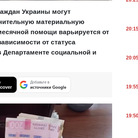
раждан Украины могут
лнительную материальную
20:1
месячной помощи варьируется от
 зависимости от статуса
 Департаменте социальной и
20:0
в
Добавьте в
19:5
cover
источники Google
19:5