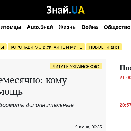
питомцы
Auto.Знай
Жизнь
Война
Общество
НЫ
КОРОНАВИРУС В УКРАИНЕ И МИРЕ
НОВОСТИ ДНЯ
По
ЧИТАТИ УКРАЇНСЬКОЮ
емесячно: кому
21:0
омощь
формить дополнительные
20:5
9 июня, 06:35