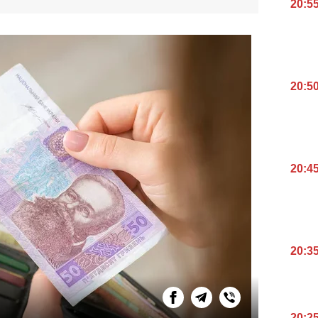
20:5
20:5
20:4
20:3
20:2