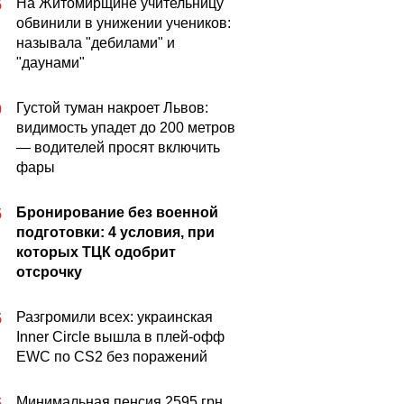
На Житомирщине учительницу
5
обвинили в унижении учеников:
называла "дебилами" и
"даунами"
Густой туман накроет Львов:
0
видимость упадет до 200 метров
— водителей просят включить
фары
Бронирование без военной
5
подготовки: 4 условия, при
которых ТЦК одобрит
отсрочку
Разгромили всех: украинская
5
Inner Circle вышла в плей-офф
EWC по CS2 без поражений
Минимальная пенсия 2595 грн,
5