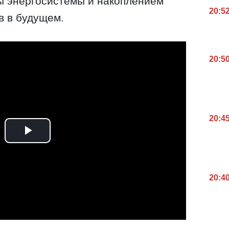
 энергосистемы и накоплением
20:5
в в будущем.
20:5
20:4
20:4