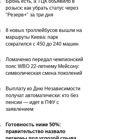
Бронь есть, а ТЦК объявило в
5
розыск: как убрать статус через
"Резерв+" за три дня
8 новых троллейбусов вышли на
0
маршруты Киева: парк
сократился с 450 до 240 машин
Ломаченко передал чемпионский
5
пояс WBO 22-летнему Мейсону:
символическая смена поколений
Выплату ко Дню Независимости
0
получат автоматически: кто без
пенсии — идет в ПФУ с
заявлением
Готовность ниже 50%:
5
правительство назвало
регионы под угрозой срыва