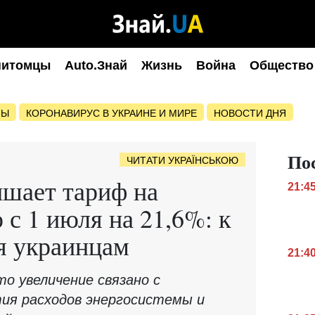
питомцы
Auto.Знай
Жизнь
Война
Общество
НЫ
КОРОНАВИРУС В УКРАИНЕ И МИРЕ
НОВОСТИ ДНЯ
По
ЧИТАТИ УКРАЇНСЬКОЮ
ышает тариф на
21:4
 с 1 июля на 21,6%: к
я украинцам
21:4
о увеличение связано с
ия расходов энергосистемы и