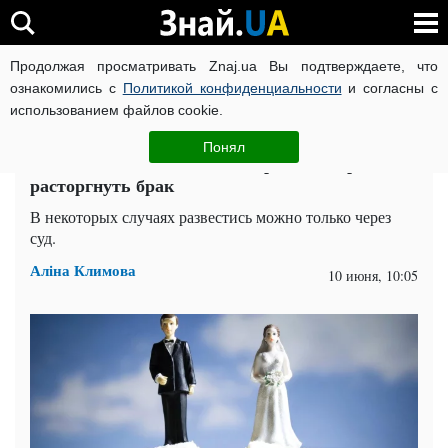
Продолжая просматривать Znaj.ua Вы подтверждаете, что
ВОЙНА РОССИИ ПРОТИВ УКРАИНЫ
КОРОНАВИРУС В 
ознакомились с
Политикой конфиденциальности
и согласны с
использованием файлов cookie.
Главная
Спорт
ЧИТАТИ УКРАЇНСЬКОЮ
Понял
Развод за месяц: кто имеет право быстро
расторгнуть брак
В некоторых случаях развестись можно только через
суд.
Аліна Климова
10 июня, 10:05