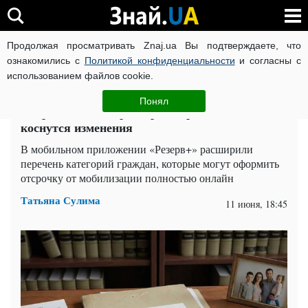
Продолжая просматривать Znaj.ua Вы подтверждаете, что
ВОЙНА РОССИИ ПРОТИВ УКРАИНЫ
КОРОНАВИРУС В 
ознакомились с
Политикой конфиденциальности
и согласны с
использованием файлов cookie.
Главная
Спорт
ЧИТАТИ УКРАЇНСЬКОЮ
Понял
Отсрочки в "Резерв+" расширили: кого
коснутся изменения
В мобильном приложении «Резерв+» расширили
перечень категорий граждан, которые могут оформить
отсрочку от мобилизации полностью онлайн
Татьяна Сулима
11 июня, 18:45