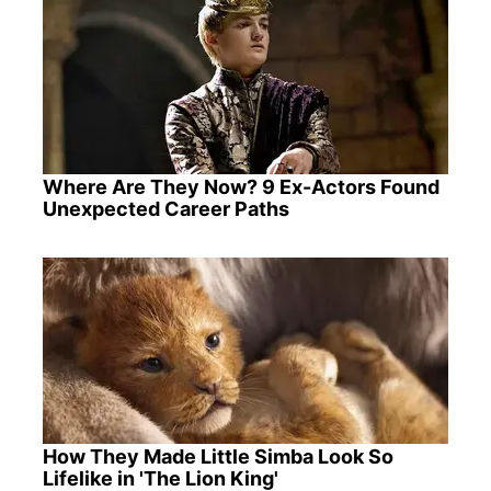
Where Are They Now? 9 Ex-Actors Found
Unexpected Career Paths
How They Made Little Simba Look So
Lifelike in 'The Lion King'