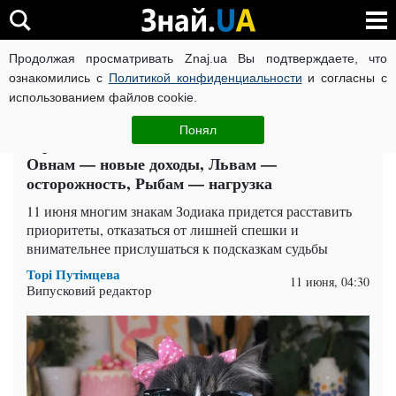
Продолжая просматривать Znaj.ua Вы подтверждаете, что
ВОЙНА РОССИИ ПРОТИВ УКРАИНЫ
КОРОНАВИРУС В 
ознакомились с
Политикой конфиденциальности
и согласны с
использованием файлов cookie.
Главная
Спорт
ЧИТАТИ УКРАЇНСЬКОЮ
Понял
Гороскоп на 11 июня для всех знаков Зодиака:
Овнам — новые доходы, Львам —
осторожность, Рыбам — нагрузка
11 июня многим знакам Зодиака придется расставить
приоритеты, отказаться от лишней спешки и
внимательнее прислушаться к подсказкам судьбы
Торі Путімцева
11 июня, 04:30
Випусковий редактор