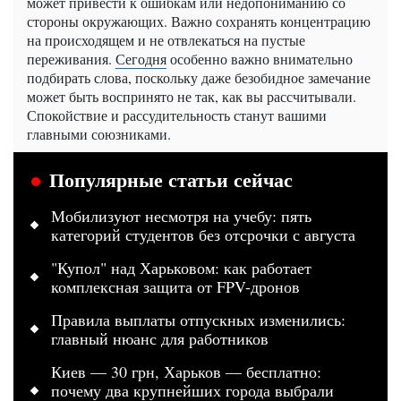
может привести к ошибкам или недопониманию со
стороны окружающих. Важно сохранять концентрацию
на происходящем и не отвлекаться на пустые
переживания.
Сегодня
особенно важно внимательно
подбирать слова, поскольку даже безобидное замечание
может быть воспринято не так, как вы рассчитывали.
Спокойствие и рассудительность станут вашими
главными союзниками.
Популярные статьи сейчас
Мобилизуют несмотря на учебу: пять
категорий студентов без отсрочки с августа
"Купол" над Харьковом: как работает
комплексная защита от FPV-дронов
Правила выплаты отпускных изменились:
главный нюанс для работников
Киев — 30 грн, Харьков — бесплатно:
почему два крупнейших города выбрали