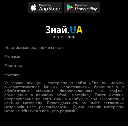
© 2015 - 2026
Политика конфиденциальности
Реклама
Редакция
Контакты
Усі права захищені. Матеріали із сайта «Znaj.ua» можуть
використовуватися іншими користувачами безкоштовно з
обов’язковим активним гіперпосиланням на znaj.ua,
розміщеним в першому абзаці матеріалу. Також активне
гіперпосилання на сайт znaj.ua необхідне при використанні
частини матеріалу. Відповідальність за зміст рекламних
матеріалів несе рекламодавець. Думка авторів матеріалів
може не збігатися з позицією редакції.