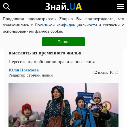
Продолжая просматривать Znaj.ua Вы подтверждаете, что
ВОЙНА РОССИИ ПРОТИВ УКРАИНЫ
КОРОНАВИРУС В 
ознакомились с
Политикой конфиденциальности
и согласны с
использованием файлов cookie.
Главная
Спорт
ЧИТАТИ УКРАЇНСЬКОЮ
Понял
ВПЛ могут стать бездомными: кого будут
выселять из временного жилья
Переселенцам обновили правила поселения
Юлія Посохова
12 июня, 10:35
Редактор стрічки новин