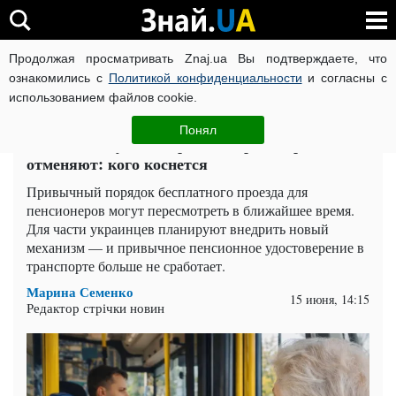
Продолжая просматривать Znaj.ua Вы подтверждаете, что
ВОЙНА РОССИИ ПРОТИВ УКРАИНЫ
КОРОНАВИРУС В 
ознакомились с
Политикой конфиденциальности
и согласны с
использованием файлов cookie.
Главная
Спорт
ЧИТАТИ УКРАЇНСЬКОЮ
Понял
Пенсионное удостоверение в транспорте
отменяют: кого коснется
Привычный порядок бесплатного проезда для
пенсионеров могут пересмотреть в ближайшее время.
Для части украинцев планируют внедрить новый
механизм — и привычное пенсионное удостоверение в
транспорте больше не сработает.
Марина Семенко
15 июня, 14:15
Редактор стрічки новин