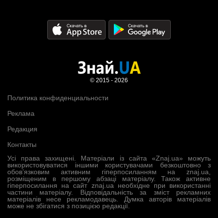
© 2015 - 2026
Политика конфиденциальности
Реклама
Редакция
Контакты
Усі права захищені. Матеріали із сайта «Znaj.ua» можуть
використовуватися іншими користувачами безкоштовно з
обов’язковим активним гіперпосиланням на znaj.ua,
розміщеним в першому абзаці матеріалу. Також активне
гіперпосилання на сайт znaj.ua необхідне при використанні
частини матеріалу. Відповідальність за зміст рекламних
матеріалів несе рекламодавець. Думка авторів матеріалів
може не збігатися з позицією редакції.