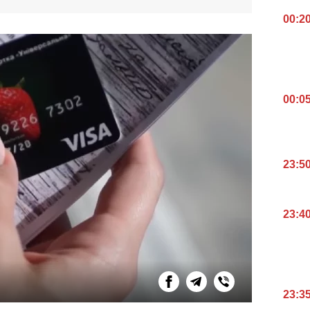
00:2
00:0
23:5
23:4
23:3