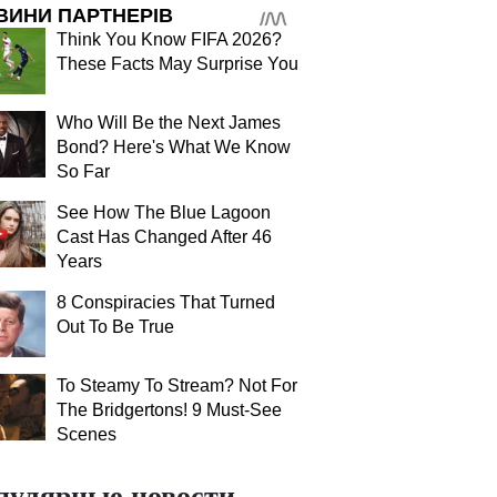
ВИНИ ПАРТНЕРІВ
Think You Know FIFA 2026?
These Facts May Surprise You
Who Will Be the Next James
Bond? Here's What We Know
So Far
See How The Blue Lagoon
Cast Has Changed After 46
Years
8 Conspiracies That Turned
Out To Be True
To Steamy To Stream? Not For
The Bridgertons! 9 Must-See
Scenes
пулярные новости