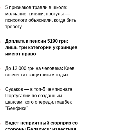
5 признаков травли в школе:
0
молчание, синяки, прогулы —
психологи объяснили, когда бить
тревогу
Доплата к пенсии 5190 грн:
5
лишь три категории украинцев
имеют право
До 12 000 грн на человека: Киев
0
возместит защитникам отдых
Судаков — в топ-5 чемпионата
0
Португалии по созданным
шансам: кого опередил хавбек
"Бенфики"
Будет неприятный сюрприз со
5
стороны Беларуси: известная