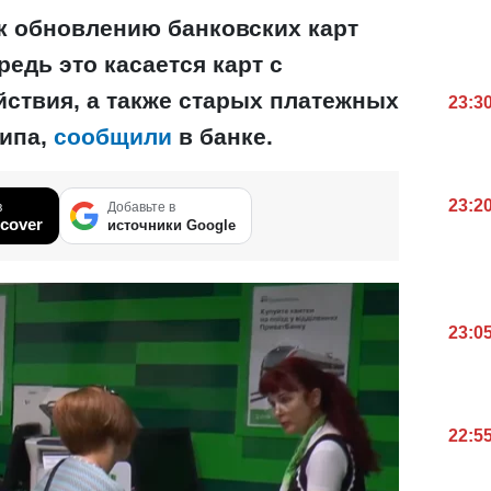
к обновлению банковских карт
редь это касается карт с
ствия, а также старых платежных
23:3
чипа,
сообщили
в банке.
23:2
в
Добавьте в
cover
источники Google
23:0
22:5