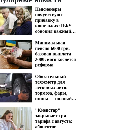
Пенсионеры
почувствуют
прибавку в
кошельках: ПФУ
обновил важный
показатель для
расчета выплат
Минимальная
пенсия 6000 грн,
базовая выплата
3000: кого коснется
реформа
Обязательный
техосмотр для
легковых авто:
тормоза, фары,
шины — полный
список проверок
"Киевстар"
закрывает три
тарифа с августа:
абонентов