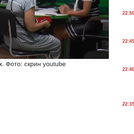
22:5
22:4
. Фото: скрин youtube
22:4
22:3