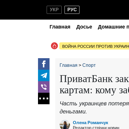
УКР
РУС
Главная
Досье
Домашние 
ВОЙНА РОССИИ ПРОТИВ УКРАИ
Главная
Спорт
ПриватБанк зак
картам: кому з
Часть украинцев потер
деньгами.
Олена Романчук
Редактор стрічки новин