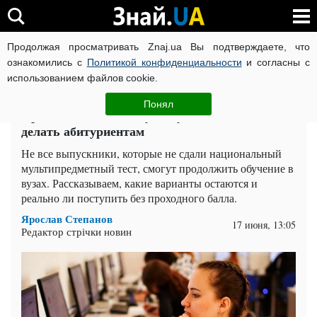
Продолжая просматривать Znaj.ua Вы подтверждаете, что
ВОЙНА РОССИИ ПРОТИВ УКРАИНЫ
КОРОНАВИРУС В 
ознакомились с
Политикой конфиденциальности
и согласны с
использованием файлов cookie.
Главная
Спорт
ЧИТАТИ УКРАЇНСЬКОЮ
Понял
Провалили НМТ: в вузы пустят не всех — что
делать абитуриентам
Не все выпускники, которые не сдали национальный
мультипредметный тест, смогут продолжить обучение в
вузах. Рассказываем, какие варианты остаются и
реально ли поступить без проходного балла.
Ярослав Степанов
17 июня, 13:05
Редактор стрічки новин