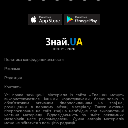
© 2015 - 2026
Политика конфиденциальности
Реклама
Редакция
Контакты
Усі права захищені. Матеріали із сайта «Znaj.ua» можуть
використовуватися іншими користувачами безкоштовно з
обов’язковим активним гіперпосиланням на znaj.ua,
розміщеним в першому абзаці матеріалу. Також активне
гіперпосилання на сайт znaj.ua необхідне при використанні
частини матеріалу. Відповідальність за зміст рекламних
матеріалів несе рекламодавець. Думка авторів матеріалів
може не збігатися з позицією редакції.