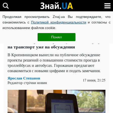
Продолжая просматривать Znaj.ua Вы подтверждаете, что
ВОЙНА РОССИИ ПРОТИВ УКРАИНЫ
КОРОНАВИРУС В 
ознакомились с
Политикой конфиденциальности
и согласны с
использованием файлов cookie.
Главная
Спорт
ЧИТАТИ УКРАЇНСЬКОЮ
Понял
Стоимость проезда перепишут: новые тарифы
на транспорт уже на обсуждении
В Кропивницком вынесли на публичное обсуждение
проекты решений о повышении стоимости проезда в
троллейбусах и автобусах. Горожанам предлагают
ознакомиться с новыми цифрами и подать замечания.
Ярослав Степанов
17 июня, 21:25
Редактор стрічки новин