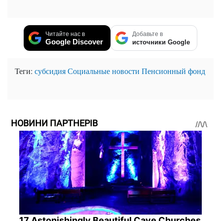
Читайте нас в
Добавьте в
Google Discover
источники Google
Теги:
субсидия
Социальные новости
Пенсионный фонд
НОВИНИ ПАРТНЕРІВ
17 Astonishingly Beautiful Cave Churches