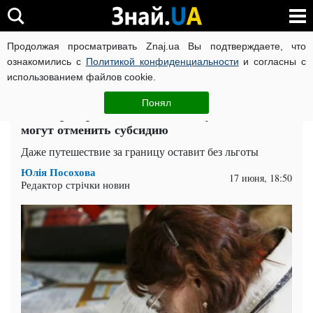
Продолжая просматривать Znaj.ua Вы подтверждаете, что
ВОЙНА РОССИИ ПРОТИВ УКРАИНЫ
КОРОНАВИРУС В 
ознакомились с
Политикой конфиденциальности
и согласны с
использованием файлов cookie.
Главная
Спорт
ЧИТАТИ УКРАЇНСЬКОЮ
Понял
ПФУ проверит все доходы и покупки: за что
могут отменить субсидию
Даже путешествие за границу оставит без льготы
Юлія Посохова
17 июня, 18:50
Редактор стрічки новин