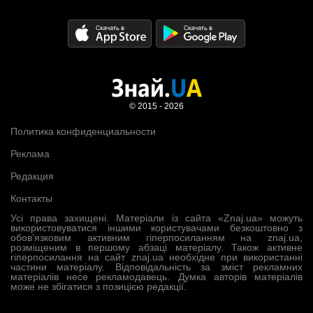
© 2015 - 2026
Политика конфиденциальности
Реклама
Редакция
Контакты
Усі права захищені. Матеріали із сайта «Znaj.ua» можуть
використовуватися іншими користувачами безкоштовно з
обов’язковим активним гіперпосиланням на znaj.ua,
розміщеним в першому абзаці матеріалу. Також активне
гіперпосилання на сайт znaj.ua необхідне при використанні
частини матеріалу. Відповідальність за зміст рекламних
матеріалів несе рекламодавець. Думка авторів матеріалів
може не збігатися з позицією редакції.