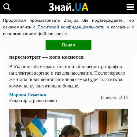
Продолжая просматривать Znaj.ua Вы подтверждаете, что
ВОЙНА РОССИИ ПРОТИВ УКРАИНЫ
КОРОНАВИРУС В 
ознакомились с
Политикой конфиденциальности
и согласны с
использованием файлов cookie.
Главная
Спорт
ЧИТАТИ УКРАЇНСЬКОЮ
Понял
Трясите кошельки: тарифы на свет и газ
пересмотрят — кого коснется
В Украине обсуждают поэтапный пересмотр тарифов
на электроэнергию и газ для населения. После первого
же этапа повышения типичная семья будет платить за
коммуналку значительно больше.
Марина Семенко
15 июня, 13:15
Редактор стрічки новин