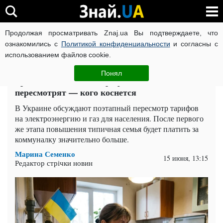
Продолжая просматривать Znaj.ua Вы подтверждаете, что
ВОЙНА РОССИИ ПРОТИВ УКРАИНЫ
КОРОНАВИРУС В 
ознакомились с
Политикой конфиденциальности
и согласны с
использованием файлов cookie.
Главная
Спорт
ЧИТАТИ УКРАЇНСЬКОЮ
Понял
Трясите кошельки: тарифы на свет и газ
пересмотрят — кого коснется
В Украине обсуждают поэтапный пересмотр тарифов
на электроэнергию и газ для населения. После первого
же этапа повышения типичная семья будет платить за
коммуналку значительно больше.
Марина Семенко
15 июня, 13:15
Редактор стрічки новин