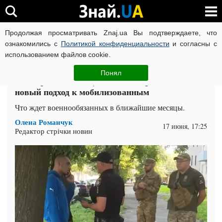
Продолжая просматривать Znaj.ua Вы подтверждаете, что
ВОЙНА РОССИИ ПРОТИВ УКРАИНЫ
КОРОНАВИРУС В 
ознакомились с
Политикой конфиденциальности
и согласны с
использованием файлов cookie.
Главная
Спорт
ЧИТАТИ УКРАЇНСЬКОЮ
Понял
Без "провалов" ТЦК: в Минобороны готовят
новый подход к мобилизованным
Что ждет военнообязанных в ближайшие месяцы.
Олена Романчук
17 июня, 17:25
Редактор стрічки новин