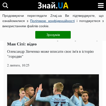
Продовжуючи переглядати Znaj.ua Ви підтверджуєте, що
ВІЙНА РОСІЇ ПРОТИ УКРАЇНИ
КОРОНАВІРУС В УКРАЇНІ І
ознайомилися з
Політикою конфіденційності
і погоджуєтеся з
використанням файлів cookie.
Головна
Спорт
ЧИТАТЬ НА РУССКОМ
Зрозумів
Зінченко може стати автором найкращого голу
Ман Сіті: відео
Олександр Зінченко може вписати своє ім'я в історію
"городян"
2 лютого, 10:25