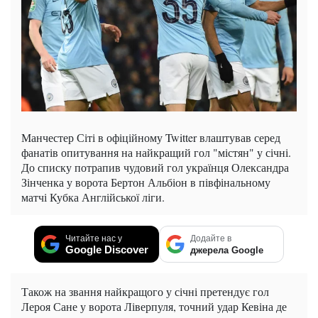
Манчестер Сіті в офіційному Twitter влаштував серед
фанатів опитування на найкращий гол "містян" у січні.
До списку потрапив чудовий гол українця Олександра
Зінченка у ворота Бертон Альбіон в півфінальному
матчі Кубка Англійської ліги.
Читайте нас у
Додайте в
Google Discover
джерела Google
Також на звання найкращого у січні претендує гол
Лероя Сане у ворота Ліверпуля, точний удар Кевіна де