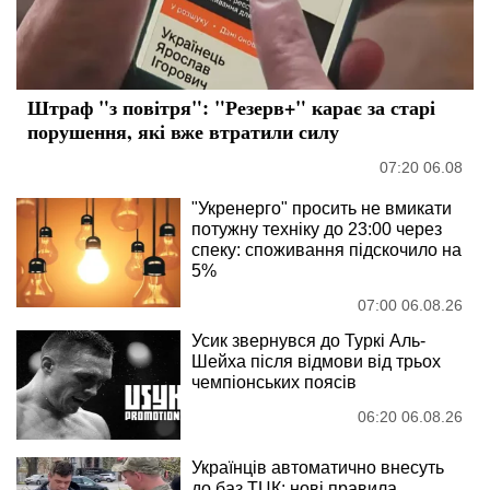
Штраф "з повітря": "Резерв+" карає за старі
порушення, які вже втратили силу
07:20 06.08
"Укренерго" просить не вмикати
потужну техніку до 23:00 через
спеку: споживання підскочило на
5%
07:00 06.08.26
Усик звернувся до Туркі Аль-
Шейха після відмови від трьох
чемпіонських поясів
06:20 06.08.26
Українців автоматично внесуть
до баз ТЦК: нові правила