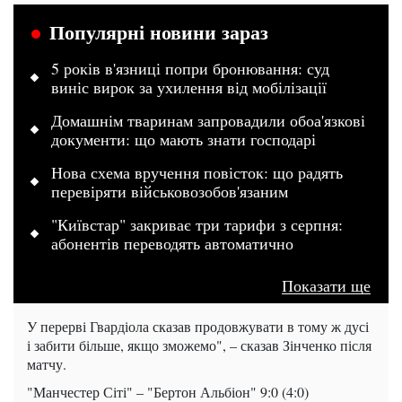
Популярні новини зараз
5 років в'язниці попри бронювання: суд
виніс вирок за ухилення від мобілізації
Домашнім тваринам запровадили обоа'язкові
документи: що мають знати господарі
Нова схема вручення повісток: що радять
перевіряти військовозобов'язаним
"Київстар" закриває три тарифи з серпня:
абонентів переводять автоматично
Показати ще
У перерві Гвардіола сказав продовжувати в тому ж дусі
і забити більше, якщо зможемо", – сказав Зінченко після
матчу.
"Манчестер Сіті" – "Бертон Альбіон" 9:0 (4:0)