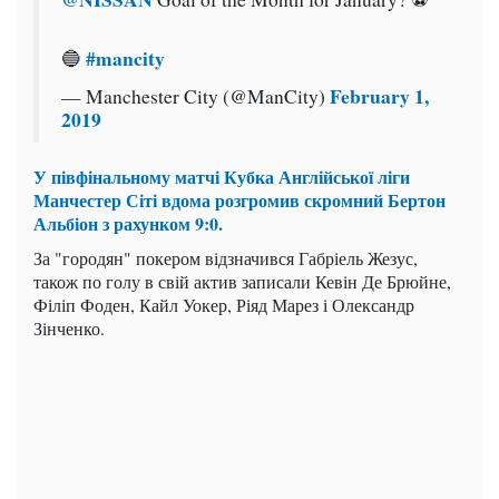
#mancity
🔵
February 1,
— Manchester City (@ManCity)
2019
У півфінальному матчі Кубка Англійської ліги
Манчестер Сіті вдома розгромив скромний Бертон
Альбіон з рахунком 9:0.
За "городян" покером відзначився Габріель Жезус,
також по голу в свій актив записали Кевін Де Брюйне,
Філіп Фоден, Кайл Уокер, Ріяд Марез і Олександр
Зінченко.