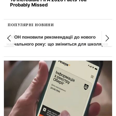
Probably Missed
ПОПУЛЯРНІ НОВИНИ
Успіх відвернеться від них: 5 знаків Зодіаку,
ів
які зіткнуться з труднощами