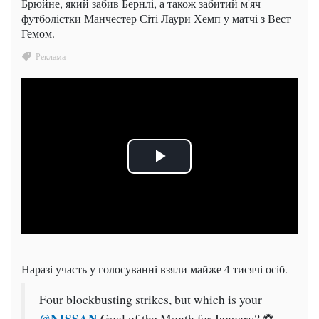
Брюйне, який забив Бернлі, а також забитий м'яч
футболістки Манчестер Сіті Лаури Хемп у матчі з Вест
Гемом.
Наразі участь у голосуванні взяли майже 4 тисячі осіб.
Four blockbusting strikes, but which is your
@NISSAN
Goal of the Month for January? ⚽️