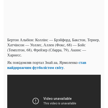
Бертон Альбіон: Коллінс — Брэйфорд, Бакстон, Тернер,
Хатчінсон — Уоллес, Аллен (Фокс, 68) — Бойс
(Темплтон, 68), Фрейзер (Сбарра, 79), Акинс —
Харнесс.
став
Як повідомляв портал Знай.ua, Ярмоленко
найдорожчим футболістом світу
.