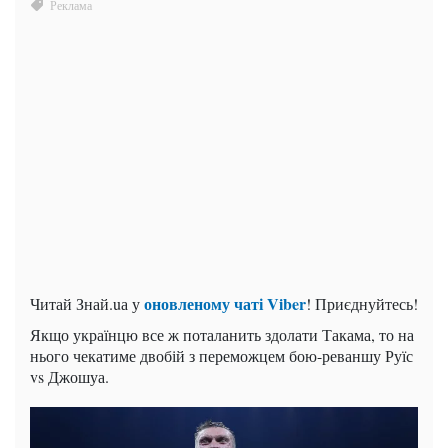
оновленому чаті Viber
Читай Знай.uа у
! Приєднуйтесь!
Якщо українцю все ж поталанить здолати Такама, то на
нього чекатиме двобій з переможцем бою-реваншу Руїс
vs Джошуа.