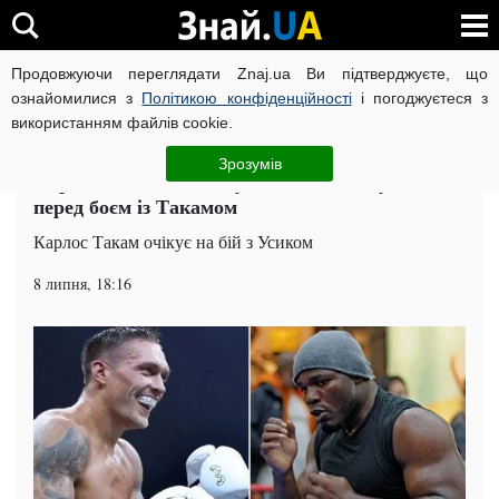
Продовжуючи переглядати Znaj.ua Ви підтверджуєте, що
ВІЙНА РОСІЇ ПРОТИ УКРАЇНИ
КОРОНАВІРУС В УКРАЇНІ І
ознайомилися з
Політикою конфіденційності
і погоджуєтеся з
використанням файлів cookie.
Головна
Бокс
ЧИТАТЬ НА РУССКОМ
Зрозумів
15 разів поспіль: Усику пообіцяли нечуване
перед боєм із Такамом
Карлос Такам очікує на бій з Усиком
8 липня, 18:16