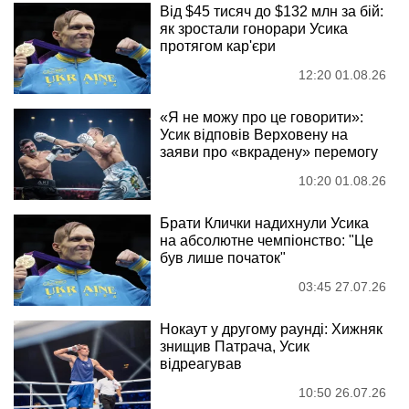
Від $45 тисяч до $132 млн за бій:
як зростали гонорари Усика
протягом кар'єри
12:20 01.08.26
«Я не можу про це говорити»:
Усик відповів Верховену на
заяви про «вкрадену» перемогу
10:20 01.08.26
Брати Клички надихнули Усика
на абсолютне чемпіонство: "Це
був лише початок"
03:45 27.07.26
Нокаут у другому раунді: Хижняк
знищив Патрача, Усик
відреагував
10:50 26.07.26