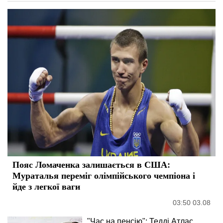
Пояс Ломаченка залишається в США:
Мураталья переміг олімпійського чемпіона і
йде з легкої ваги
03:50 03.08
"Час на пенсію": Тедді Атлас