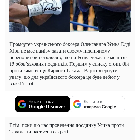
Промоутер українського боксера Олександра Усика Едді
Хірн не має наміру давати своєму підопічному
перепочинок і оголосив, що на Усика чекає не менш як
15 обов’язкових поєдинків. Першим у списку стоїть бій
проти камерунця Карлоса Такама. Варто звернути
увагу, що для українського боксера це буде дебют у
важкій вазі.
Читайте нас у
Додайте в
Google Discover
джерела Google
Втім, поки що час проведення поєдинку Усика проти
Такама лишається в секреті.