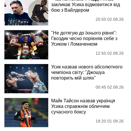
закликав Усика відмовитися від
бою з Вайлдером
20:50 02.08.26
"Не дотягую до їхнього рівня":
Гвоздик чесно порівняв себе з
Усиком і Ломаченком
12:50 02.08.26
Усик назвав нового абсолютного
чемпіона світу: "Джошуа
повторить мій шлях"
00:45 02.08.26
Майк Тайсон назвав українця
Усика справжнім обличчям
сучасного боксу
18:20 01.08.26