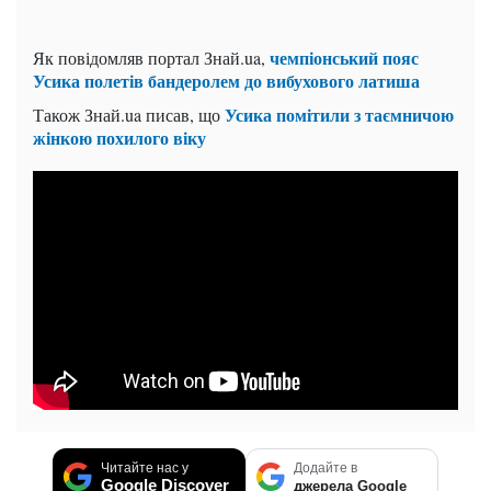
чемпіонський пояс
Як повідомляв портал Знай.ua,
Усика полетів бандеролем до вибухового латиша
Усика помітили з таємничою
Також Знай.ua писав, що
жінкою похилого віку
Читайте нас у
Додайте в
Google Discover
джерела Google