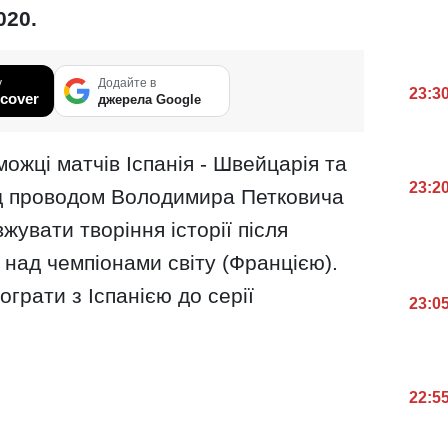
020.
у
Додайте в
23:3
cover
джерела Google
ожці матчів Іспанія - Швейцарія та
23:2
 під проводом Володимира Петковича
жувати творіння історії після
над чемпіонами світу (Францією).
грати з Іспанією до серії
23:0
22:5