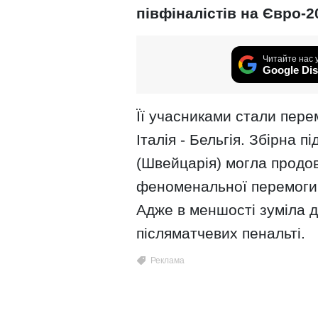
півфіналістів на Євро-2
Читайте нас 
Google Dis
Її учасниками стали перем
Італія - Бельгія. Збірна
(Швейцарія) могла продов
феноменальної перемоги 
Адже в меншості зуміла до
післяматчевих пенальті.