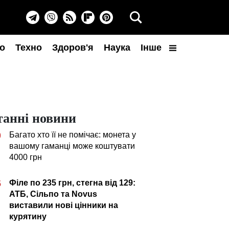
о
Техно
Здоров'я
Наука
Інше
танні новини
Багато хто її не помічає: монета у
0
вашому гаманці може коштувати
4000 грн
Філе по 235 грн, стегна від 129:
5
АТБ, Сільпо та Novus
виставили нові цінники на
курятину