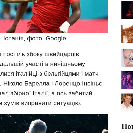
 Іспанія, фото: Google
і поспіль збоку швейцарців
одальшій участі в нинішньому
лися італійці з бельгійцями і матч
. Ніколо Барелла і Лоренцо Інсіньє
ал збірної Італії, а ось забитий
е зумів виправити ситуацію.
По