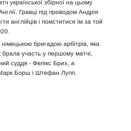
ч української збірної на цьому
нглії. Гравці під проводом Андрія
ти англійців і помститися їм за той
020.
 німецькою бригадою арбітрів, яка
к брала участь у першому матчі,
ий суддя - Фелікс Брих, а
Марк Борш і Штефан Лупп.