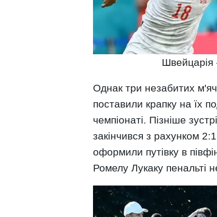
Швейцарія -
Однак три незабитих м'яч
поставили крапку на їх п
чемпіонаті. Пізніше зустрі
закінчився з рахунком 2:1
оформили путівку в півфін
Ромелу Лукаку пенальті н