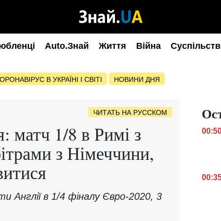
юбленці
Auto.Знай
Життя
Війна
Суспільств
ОРОНАВІРУС В УКРАЇНІ І СВІТІ
НОВИНИ ДНЯ
Ос
ЧИТАТЬ НА РУССКОМ
: матч 1/8 в Римі з
00:5
ітрами з Німеччини,
ивитися
00:3
ти Англії в 1/4 фіналу Євро-2020, 3