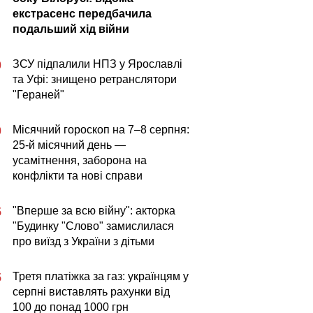
екстрасенс передбачила
подальший хід війни
ЗСУ підпалили НПЗ у Ярославлі
0
та Уфі: знищено ретранслятори
"Гераней"
Місячний гороскоп на 7–8 серпня:
0
25-й місячний день —
усамітнення, заборона на
конфлікти та нові справи
"Вперше за всю війну": акторка
5
"Будинку "Слово" замислилася
про виїзд з України з дітьми
Третя платіжка за газ: українцям у
5
серпні виставлять рахунки від
100 до понад 1000 грн