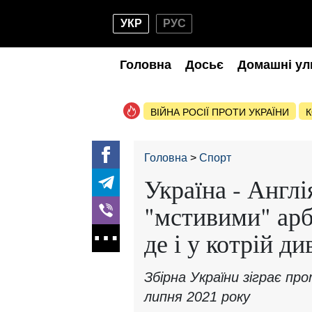
УКР
РУС
Головна
Досьє
Домашні ул
ВІЙНА РОСІЇ ПРОТИ УКРАЇНИ
К
Головна
Спорт
Україна - Англія
"мстивими" арб
де і у котрій д
Збірна України зіграє про
липня 2021 року