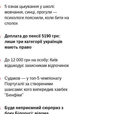
5 ознак цькування у школі:
0
мовчання, синці, прогули —
психологи пояснили, коли бити на
сполох
Доплата до пенсії 5190 грн:
5
лише три категорії українців
мають право
До 12 000 грн на особу: Київ
0
відшкодує захисникам відпочинок
Судаков — у топ-5 чемпіонату
0
Португалії за створеними
шансами: кого випередив хавбек
"Бенфіки"
Буде неприємний сюрприз з
5
боку Білорусі: відома