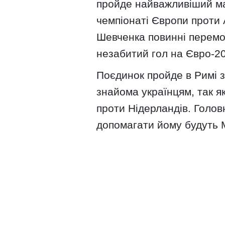
пройде найважливіший мат
чемпіонаті Європи проти А
Шевченка повинні перемог
незабитий гол на Євро-2
Поєдинок пройде в Римі з
знайома українцям, так я
проти Нідерландів. Головн
допомагати йому будуть 