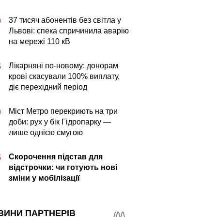
37 тисяч абонентів без світла у
0
Львові: спека спричинила аварію
на мережі 110 кВ
Лікарняні по-новому: донорам
5
крові скасували 100% виплату,
діє перехідний період
Міст Метро перекриють на три
0
доби: рух у бік Гідропарку —
лише однією смугою
Скорочення підстав для
5
відстрочки: чи готують нові
зміни у мобілізації
ВИНИ ПАРТНЕРІВ