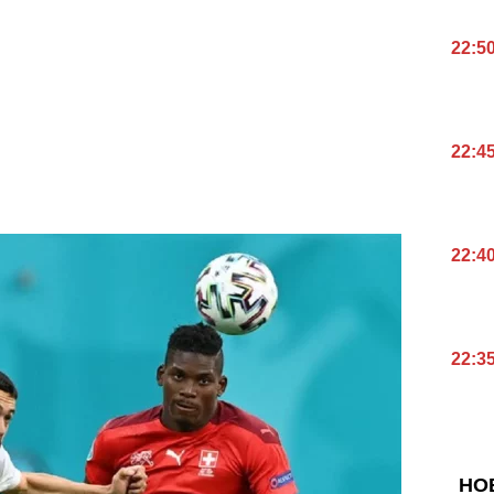
22:5
22:4
22:4
22:3
НО