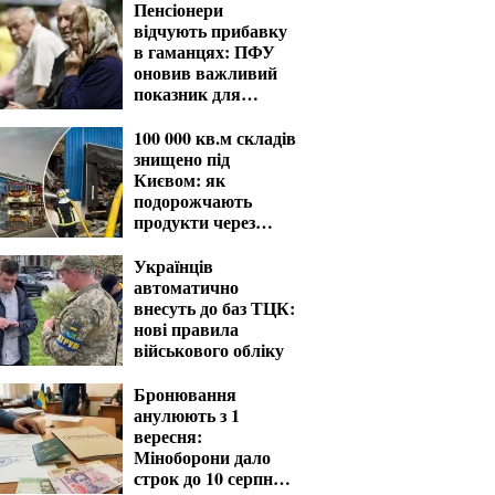
Пенсіонери
відчують прибавку
в гаманцях: ПФУ
оновив важливий
показник для
розрахунку виплат
100 000 кв.м складів
знищено під
Києвом: як
подорожчають
продукти через
удари РФ
Українців
автоматично
внесуть до баз ТЦК:
нові правила
військового обліку
Бронювання
анулюють з 1
вересня:
Міноборони дало
строк до 10 серпня