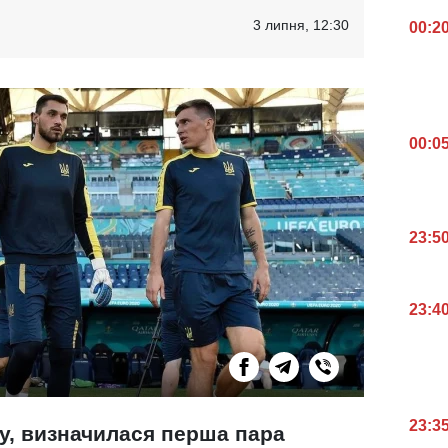
3 липня, 12:30
00:2
00:0
23:5
23:4
23:3
ку, визначилася перша пара