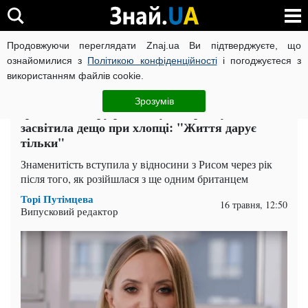
Продовжуючи переглядати Znaj.ua Ви підтверджуєте, що
ВІЙНА РОСІЇ ПРОТИ УКРАЇНИ
КОРОНАВІРУС В УКРАЇНІ І
ознайомилися з
Політикою конфіденційності
і погоджуєтеся з
використанням файлів cookie.
Головна
Спорт
ЧИТАТЬ НА РУССКОМ
Зрозумів
Ірина Сопонару розстібнула сорочку і
засвітила дещо при хлопці: "Життя дарує
тільки"
Знаменитість вступила у відносини з Рисом через рік
після того, як розійшлася з ще одним британцем
Торі Путімцева
16 травня, 12:50
Випусковий редактор