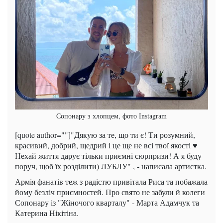
Сопонару з хлопцем, фото Instagram
[quote author=""]"Дякую за те, що ти є! Ти розумний,
красивий, добрий, щедрий і це ще не всі твої якості ♥️
Нехай життя дарує тільки приємні сюрпризи! А я буду
поруч, щоб їх розділити) ЛУБЛУ" , - написала артистка.
Армія фанатів теж з радістю привітала Риса та побажала
йому безліч приємностей. Про свято не забули й колеги
Сопонару із "Жіночого кварталу" - Марта Адамчук та
Катерина Нікітіна.