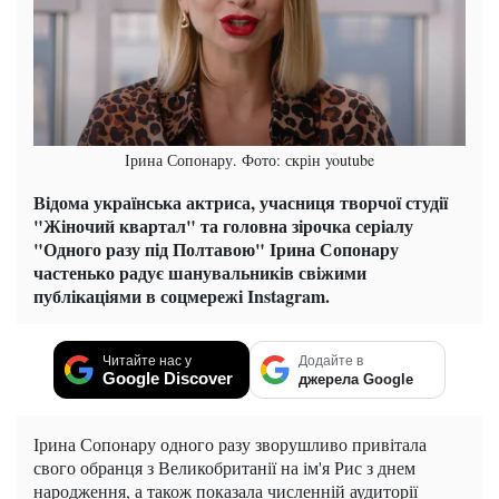
Ірина Сопонару. Фото: скрін youtube
Відома українська актриса,
учасниця творчої студії
"Жіночий квартал" та головна зірочка серіалу
"Одного разу під Полтавою"
Ірина Сопонару
частенько радує шанувальників
свіжими
публікаціями
в соцмережі Instagram.
Читайте нас у
Додайте в
Google Discover
джерела Google
Ірина Сопонару одного разу зворушливо привітала
свого обранця з Великобританії на ім'я Рис з днем ​​
народження, а також показала численній аудиторії