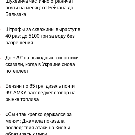
Шухевича частично ограничат
почти на месяц: от Рейгана до
Бальзака
Штрафы за скважины вырастут в
0
40 раз: до 5100 грн за воду без
разрешения
До +29° на выходных: синоптики
5
сказали, когда в Украине снова
потеплеет
Бензин по 85 грн, дизель почти
5
99: АМКУ расследует сговор на
рынке топлива
«Сын так крепко держался за
0
меня»: Джамала показала
последствия атаки на Киев и
обратилась к миру