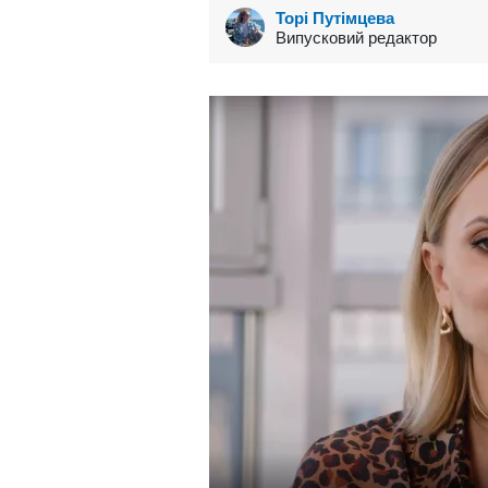
Торі Путімцева
Випусковий редактор