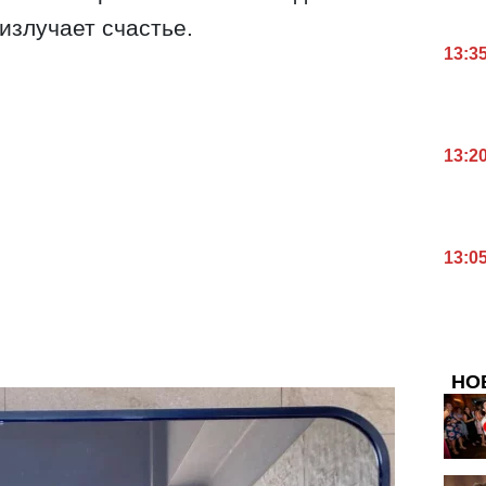
излучает счастье.
13:3
13:2
13:0
НО