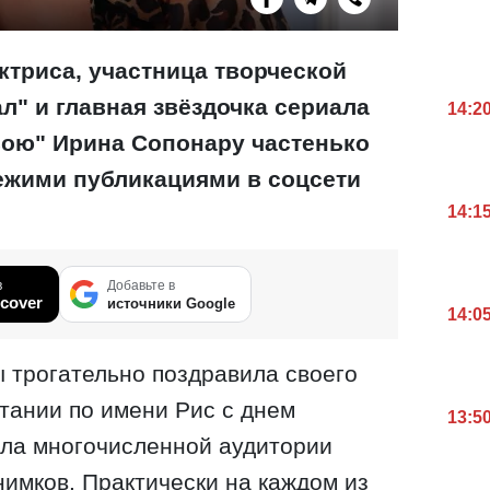
ктриса,
участница творческой
л" и главная звёздочка сериала
14:2
авою"
Ирина Сопонару частенько
ежими публикациями
в соцсети
14:1
в
Добавьте в
cover
источники Google
14:0
 трогательно поздравила своего
тании по имени Рис с днем
13:5
ала многочисленной аудитории
нимков. Практически на каждом из