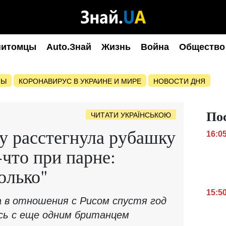
питомцы
Auto.Знай
Жизнь
Война
Общество
НЫ
КОРОНАВИРУС В УКРАИНЕ И МИРЕ
НОВОСТИ ДНЯ
По
ЧИТАТИ УКРАЇНСЬКОЮ
у расстегнула рубашку
16:0
-что при парне:
олько"
15:5
 в отношения с Рисом спустя год
ась с еще одним британцем