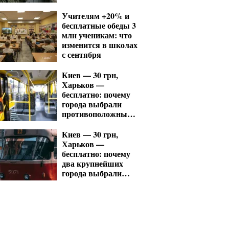
Учителям +20% и
бесплатные обеды 3
млн ученикам: что
изменится в школах
с сентября
Киев — 30 грн,
Харьков —
бесплатно: почему
города выбрали
противоположные
тарифы на
транспорт
Киев — 30 грн,
Харьков —
бесплатно: почему
два крупнейших
города выбрали
разные модели
проезда