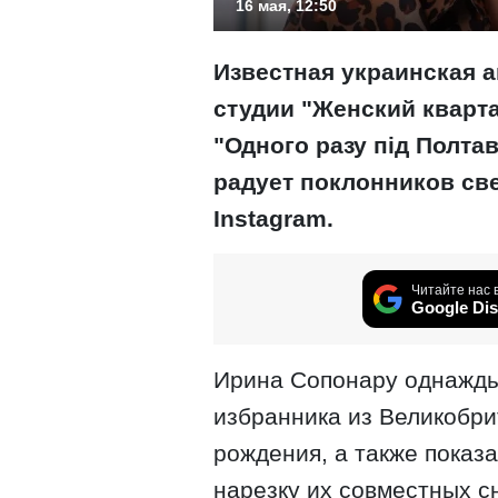
16 мая, 12:50
Известная украинская а
студии "Женский кварта
"Одного разу під Полт
радует поклонников
св
Instagram.
Читайте нас 
Google Dis
Ирина Сопонару однажды
избранника из Великобри
рождения, а также показ
нарезку их совместных с