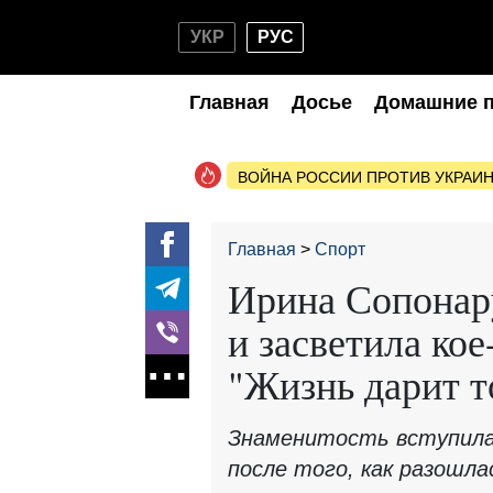
УКР
РУС
Главная
Досье
Домашние 
ВОЙНА РОССИИ ПРОТИВ УКРАИ
Главная
Спорт
Ирина Сопонар
и засветила кое
"Жизнь дарит т
Знаменитость вступила
после того, как разошл