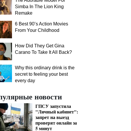
The Adorable Model For
Simba In The Lion King
Remake
6 Best 90’s Action Movies
From Your Childhood
How Did They Get Gina
Carano To Take It All Back?
Why this ordinary drink is the
secret to feeling your best
every day
пулярные новости
ГПСУ запустила
"Личный кабинет":
запрет на выезд
проверят онлайн за
5 минут