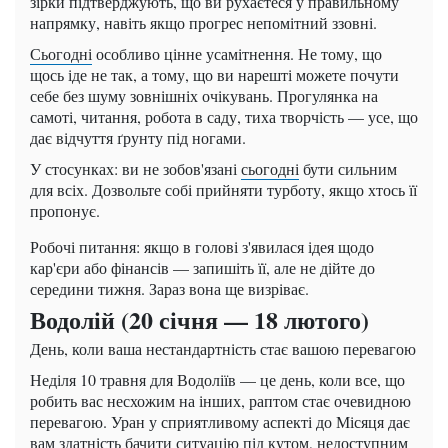
зірки підтверджують, що ви рухаєтеся у правильному
напрямку, навіть якщо прогрес непомітний ззовні.
Сьогодні
особливо цінне усамітнення. Не тому, що
щось іде не так, а тому, що ви нарешті можете почути
себе без шуму зовнішніх очікувань. Прогулянка на
самоті, читання, робота в саду, тиха творчість — усе, що
дає відчуття ґрунту під ногами.
У стосунках: ви не зобов'язані
сьогодні
бути сильним
для всіх. Дозвольте собі прийняти турботу, якщо хтось її
пропонує.
Робочі питання: якщо в голові з'явилася ідея щодо
кар'єри або фінансів — запишіть її, але не дійте до
середини тижня. Зараз вона ще визріває.
Водолій (20 січня — 18 лютого)
День, коли ваша нестандартність стає вашою перевагою
Неділя 10 травня для Водоліїв — це день, коли все, що
робить вас несхожим на інших, раптом стає очевидною
перевагою. Уран у сприятливому аспекті до Місяця дає
вам здатність бачити ситуацію під кутом, недоступним