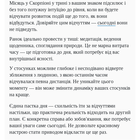
Місяць у Скорпіоні у трині з вашим знаком підсилює і
без того потужну інтуїцію до рівня, коли ви будете
відчувати розвиток подій ще до того, як вони
відбудуться. Довіряйте цим відчуттям —
сьогодні
вони
не підведуть.
Ранок ідеально провести у тиші: медитація, ведення
щоденника, споглядання природи. Це не марна витрата
часу — це підготовка до дня, який потребує від вас
внутрішньої ясності.
У стосунках можливе глибоке і несподівано відверте
зближення з людиною, з якою останнім часом
відчувалася певна дистанція. Не уникайте цього
моменту — він може змінити динаміку ваших стосунків
на краще.
Єдина пастка дня — схильність іти за відчуттями
настільки, що практична реальність відходить на другий
план. Є конкретна справа або зобов'язання, яке потребує
вашої уваги саме сьогодні. Не дозвольте красивому
настрою стати приводом відкласти це ще раз.