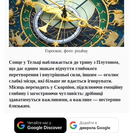
Гороскоп, фото: pixabay
Сонце у Тельці наближається до трину з Плутоном,
що дає одним знакам відчуття глибокого
перетворення і внутрішньої сили, іншим — оголює
слабкі місця, які більше не вдається ігнорувати.
Місяць переходить у Скорпіон, підсилюючи емоційну
глибину і загострюючи чутливість: дрібниці
здаватимуться важливими, а важливе — нестерпно
близьким.
Читайте нас у
Додайте в
Google Discover
джерела Google