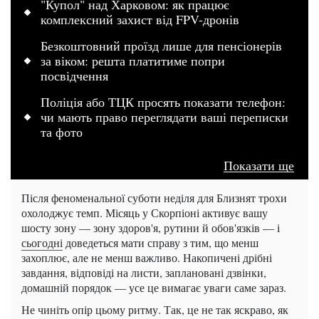
"Купол" над Харковом: як працює
комплексний захист від FPV-дронів
Безкоштовний проїзд лише для пенсіонерів
за віком: решта платитиме попри
посвідчення
Поліція або ТЦК просять показати телефон:
чи мають право переглядати ваші переписки
та фото
Показати ще
Після феноменальної суботи неділя для Близнят трохи
охолоджує темп. Місяць у Скорпіоні активує вашу
шосту зону — зону здоров'я, рутини й обов'язків — і
сьогодні
доведеться мати справу з тим, що менш
захоплює, але не менш важливо. Накопичені дрібні
завдання, відповіді на листи, заплановані дзвінки,
домашній порядок — усе це вимагає уваги саме зараз.
Не чиніть опір цьому ритму. Так, це не так яскраво, як