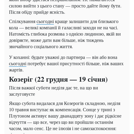
силою вийти з цього стану — просто дайте йому бути.
Після обіду прийде ясність.
Спілкування
сьогодні
краще залишити для близького
кола — великі компанії й галасливі заходи не на часі.
Натомість глибока розмова з однією людиною, якій ви
довіряєте, може дати вам більше, ніж тиждень
звичайного соціального життя.
У коханні: будьте уважні до партнера — він або вона
сьогодні
потребує вашої присутності більше, ніж ваших
жартів.
Козеріг (22 грудня — 19 січня)
Після важкої суботи неділя дає те, на що ви
заслуговуєте
Якщо субота видалася для Козерогів складною, неділя
10 травня виступає як компенсація. Сонце у трині з
Плутоном активує вашу дванадцяту зону і дає рідкісне
відчуття — що все, через що ви пройшли останнім
часом, мало сенс. Це не ілюзія і не самозаспокоєння: