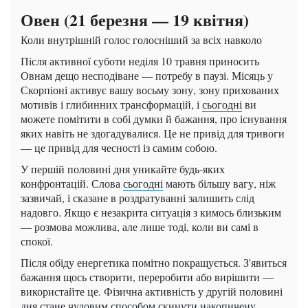
Овен (21 березня — 19 квітня)
Коли внутрішній голос голосніший за всіх навколо
Після активної суботи неділя 10 травня приносить
Овнам дещо несподіване — потребу в паузі. Місяць у
Скорпіоні активує вашу восьму зону, зону прихованих
мотивів і глибинних трансформацій, і
сьогодні
ви
можете помітити в собі думки й бажання, про існування
яких навіть не здогадувалися. Це не привід для тривоги
— це привід для чесності із самим собою.
У першій половині дня уникайте будь-яких
конфронтацій. Слова
сьогодні
мають більшу вагу, ніж
зазвичай, і сказане в роздратуванні залишить слід
надовго. Якщо є незакрита ситуація з кимось близьким
— розмова можлива, але лише тоді, коли ви самі в
спокої.
Після обіду енергетика помітно покращується. З'явиться
бажання щось створити, переробити або вирішити —
використайте це. Фізична активність у другій половині
дня стане чудовим способом скинути накопичену