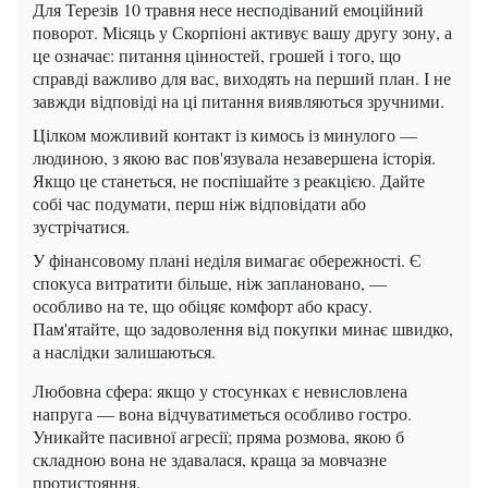
Для Терезів 10 травня несе несподіваний емоційний
поворот. Місяць у Скорпіоні активує вашу другу зону, а
це означає: питання цінностей, грошей і того, що
справді важливо для вас, виходять на перший план. І не
завжди відповіді на ці питання виявляються зручними.
Цілком можливий контакт із кимось із минулого —
людиною, з якою вас пов'язувала незавершена історія.
Якщо це станеться, не поспішайте з реакцією. Дайте
собі час подумати, перш ніж відповідати або
зустрічатися.
У фінансовому плані неділя вимагає обережності. Є
спокуса витратити більше, ніж заплановано, —
особливо на те, що обіцяє комфорт або красу.
Пам'ятайте, що задоволення від покупки минає швидко,
а наслідки залишаються.
Любовна сфера: якщо у стосунках є невисловлена
напруга — вона відчуватиметься особливо гостро.
Уникайте пасивної агресії; пряма розмова, якою б
складною вона не здавалася, краща за мовчазне
протистояння.