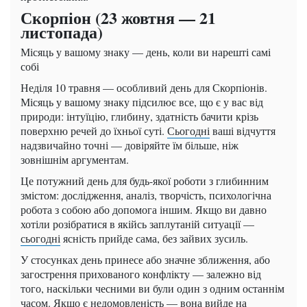
Скорпіон (23 жовтня — 21
листопада)
Місяць у вашому знаку — день, коли ви нарешті самі
собі
Неділя 10 травня — особливий день для Скорпіонів.
Місяць у вашому знаку підсилює все, що є у вас від
природи: інтуїцію, глибину, здатність бачити крізь
поверхню речей до їхньої суті.
Сьогодні
ваші відчуття
надзвичайно точні — довіряйте їм більше, ніж
зовнішнім аргументам.
Це потужний день для будь-якої роботи з глибинним
змістом: дослідження, аналіз, творчість, психологічна
робота з собою або допомога іншим. Якщо ви давно
хотіли розібратися в якійсь заплутаній ситуації —
сьогодні
ясність прийде сама, без зайвих зусиль.
У стосунках день принесе або значне зближення, або
загострення прихованого конфлікту — залежно від
того, наскільки чесними ви були один з одним останнім
часом. Якщо є недомовленість — вона вийде на