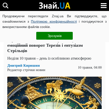
Продовжуючи переглядати Znaj.ua Ви підтверджуєте, що
ВІЙНА РОСІЇ ПРОТИ УКРАЇНИ
КОРОНАВІРУС В УКРАЇНІ І
ознайомилися з
Політикою конфіденційності
і погоджуєтеся з
використанням файлів cookie.
Головна
Спорт
ЧИТАТЬ НА РУССКОМ
Зрозумів
Гороскоп на сьогодні 10 травня: успіх Левів,
емоційний поворот Терезів і ентузіазм
Стрільців
Неділя 10 травня – день із особливою атмосферою
Дмитрий Киришин
10 травня, 04:00
Редактор стрічки новин