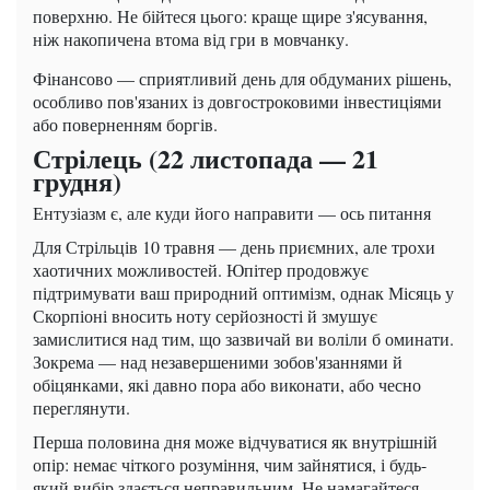
поверхню. Не бійтеся цього: краще щире з'ясування,
ніж накопичена втома від гри в мовчанку.
Фінансово — сприятливий день для обдуманих рішень,
особливо пов'язаних із довгостроковими інвестиціями
або поверненням боргів.
Стрілець (22 листопада — 21
грудня)
Ентузіазм є, але куди його направити — ось питання
Для Стрільців 10 травня — день приємних, але трохи
хаотичних можливостей. Юпітер продовжує
підтримувати ваш природний оптимізм, однак Місяць у
Скорпіоні вносить ноту серйозності й змушує
замислитися над тим, що зазвичай ви воліли б оминати.
Зокрема — над незавершеними зобов'язаннями й
обіцянками, які давно пора або виконати, або чесно
переглянути.
Перша половина дня може відчуватися як внутрішній
опір: немає чіткого розуміння, чим зайнятися, і будь-
який вибір здається неправильним. Не намагайтеся