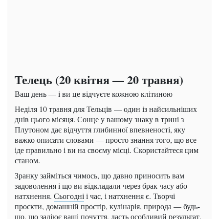
Телець (20 квітня — 20 травня)
Ваш день — і ви це відчуєте кожною клітиною
Неділя 10 травня для Тельців — один із найсильніших
днів цього місяця. Сонце у вашому знаку в трині з
Плутоном дає відчуття глибинної впевненості, яку
важко описати словами — просто знання того, що все
іде правильно і ви на своєму місці. Скористайтеся цим
станом.
Зранку займіться чимось, що давно приносить вам
задоволення і що ви відкладали через брак часу або
натхнення.
Сьогодні
і час, і натхнення є. Творчі
проєкти, домашній простір, кулінарія, природа — будь-
що, що задіює ваші почуття, дасть особливий результат.