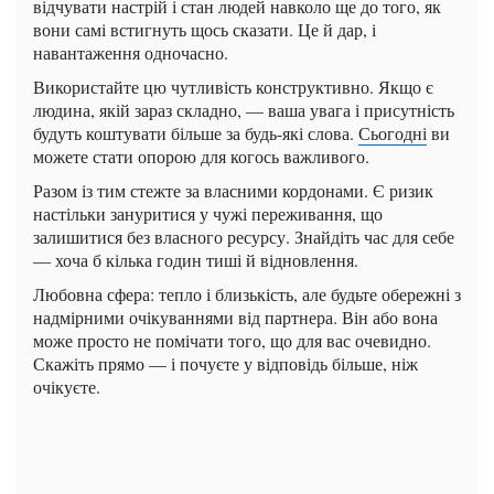
відчувати настрій і стан людей навколо ще до того, як
вони самі встигнуть щось сказати. Це й дар, і
навантаження одночасно.
Використайте цю чутливість конструктивно. Якщо є
людина, якій зараз складно, — ваша увага і присутність
будуть коштувати більше за будь-які слова.
Сьогодні
ви
можете стати опорою для когось важливого.
Разом із тим стежте за власними кордонами. Є ризик
настільки зануритися у чужі переживання, що
залишитися без власного ресурсу. Знайдіть час для себе
— хоча б кілька годин тиші й відновлення.
Любовна сфера: тепло і близькість, але будьте обережні з
надмірними очікуваннями від партнера. Він або вона
може просто не помічати того, що для вас очевидно.
Скажіть прямо — і почуєте у відповідь більше, ніж
очікуєте.