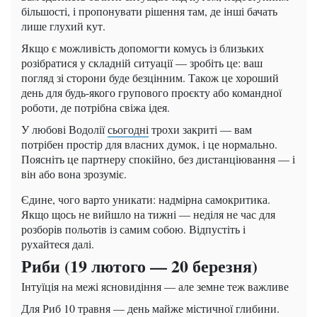
більшості, і пропонувати рішення там, де інші бачать
лише глухий кут.
Якщо є можливість допомогти комусь із близьких
розібратися у складній ситуації — зробіть це: ваш
погляд зі сторони буде безцінним. Також це хороший
день для будь-якого групового проєкту або командної
роботи, де потрібна свіжа ідея.
У любові Водолії
сьогодні
трохи закриті — вам
потрібен простір для власних думок, і це нормально.
Поясніть це партнеру спокійно, без дистанціювання — і
він або вона зрозуміє.
Єдине, чого варто уникати: надмірна самокритика.
Якщо щось не вийшло на тижні — неділя не час для
розборів польотів із самим собою. Відпустіть і
рухайтеся далі.
Риби (19 лютого — 20 березня)
Інтуїція на межі ясновидіння — але земне теж важливе
Для Риб 10 травня — день майже містичної глибини.