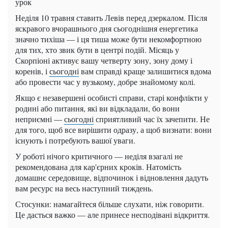
урок
Неділя 10 травня ставить Левів перед дзеркалом. Після
яскравого вчорашнього дня сьогоднішня енергетика
значно тихіша — і ця тиша може бути некомфортною
для тих, хто звик бути в центрі подій. Місяць у
Скорпіоні активує вашу четверту зону, зону дому і
коренів, і
сьогодні
вам справді краще залишитися вдома
або провести час у вузькому, добре знайомому колі.
Якщо є незавершені особисті справи, старі конфлікти у
родині або питання, які ви відкладали, бо вони
неприємні —
сьогодні
сприятливий час їх зачепити. Не
для того, щоб все вирішити одразу, а щоб визнати: вони
існують і потребують вашої уваги.
У роботі нічого критичного — неділя взагалі не
рекомендована для кар'єрних кроків. Натомість
домашнє середовище, відпочинок і відновлення дадуть
вам ресурс на весь наступний тиждень.
Стосунки: намагайтеся більше слухати, ніж говорити.
Це дасться важко — але принесе несподівані відкриття.