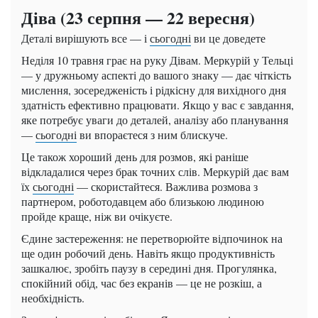
Діва (23 серпня — 22 вересня)
Деталі вирішують все — і
сьогодні
ви це доведете
Неділя 10 травня грає на руку Дівам. Меркурій у Тельці
— у дружньому аспекті до вашого знаку — дає чіткість
мислення, зосередженість і рідкісну для вихідного дня
здатність ефективно працювати. Якщо у вас є завдання,
яке потребує уваги до деталей, аналізу або планування
—
сьогодні
ви впораєтеся з ним блискуче.
Це також хороший день для розмов, які раніше
відкладалися через брак точних слів. Меркурій дає вам
їх
сьогодні
— скористайтеся. Важлива розмова з
партнером, роботодавцем або близькою людиною
пройде краще, ніж ви очікуєте.
Єдине застереження: не перетворюйте відпочинок на
ще один робочий день. Навіть якщо продуктивність
зашкалює, зробіть паузу в середині дня. Прогулянка,
спокійний обід, час без екранів — це не розкіш, а
необхідність.