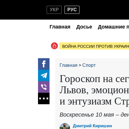
УКР
РУС
Главная
Досье
Домашние 
ВОЙНА РОССИИ ПРОТИВ УКРАИ
Главная
Спорт
Гороскоп на сег
Львов, эмоцио
и энтузиазм Ст
Воскресенье 10 мая – д
Дмитрий Киришин