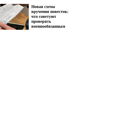
для критических
предприятий
Новая схема
вручения повесток:
что советуют
проверять
военнообязанным