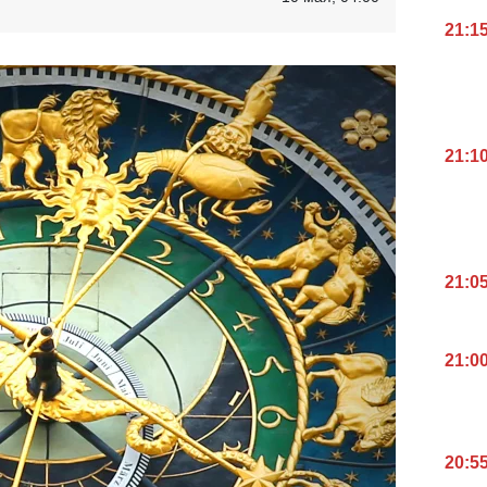
21:1
21:1
21:0
21:0
20:5