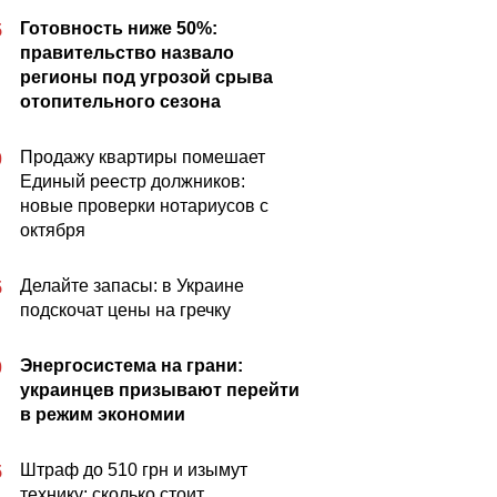
Готовность ниже 50%:
5
правительство назвало
регионы под угрозой срыва
отопительного сезона
Продажу квартиры помешает
0
Единый реестр должников:
новые проверки нотариусов с
октября
Делайте запасы: в Украине
5
подскочат цены на гречку
Энергосистема на грани:
0
украинцев призывают перейти
в режим экономии
Штраф до 510 грн и изымут
5
технику: сколько стоит