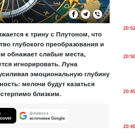
20:5
жается к трину с Плутоном, что
тво глубокого преобразования и
им обнажает слабые места,
20:5
ется игнорировать. Луна
 усиливая эмоциональную глубину
ность: мелочи будут казаться
20:4
естерпимо близким.
в
Добавьте в
cover
источники Google
20:4