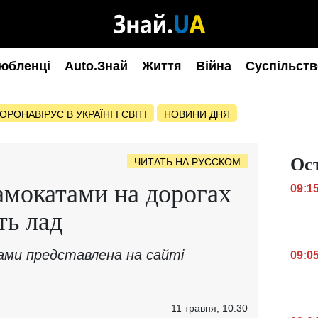
юбленці
Auto.Знай
Життя
Війна
Суспільств
ОРОНАВІРУС В УКРАЇНІ І СВІТІ
НОВИНИ ДНЯ
Ос
ЧИТАТЬ НА РУССКОМ
амокатами на дорогах
09:1
ть лад
ами представлена на сайті
09:0
11 травня, 10:30