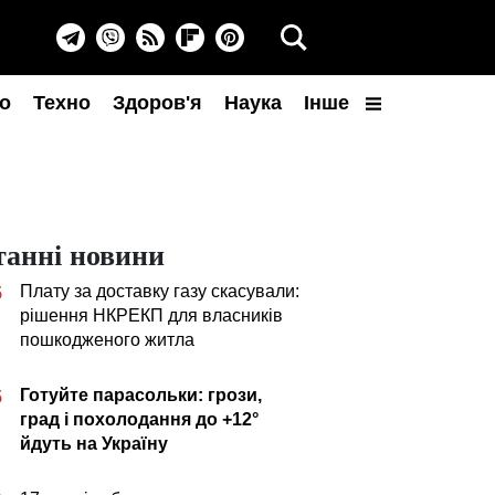
о
Техно
Здоров'я
Наука
Інше
танні новини
Плату за доставку газу скасували:
5
рішення НКРЕКП для власників
пошкодженого житла
Готуйте парасольки: грози,
5
град і похолодання до +12°
йдуть на Україну