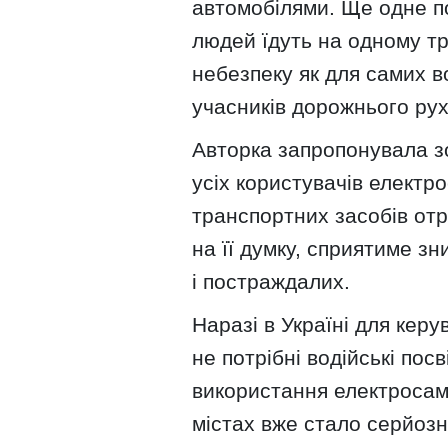
автомобілями. Ще одне по
людей їдуть на одному т
небезпеку як для самих во
учасників дорожнього рух
Авторка запропонувала зо
усіх користувачів електро
транспортних засобів отр
на її думку, сприятиме зн
і постраждалих.
Наразі в Україні для кер
не потрібні водійські пос
використання електросамо
містах вже стало серйоз