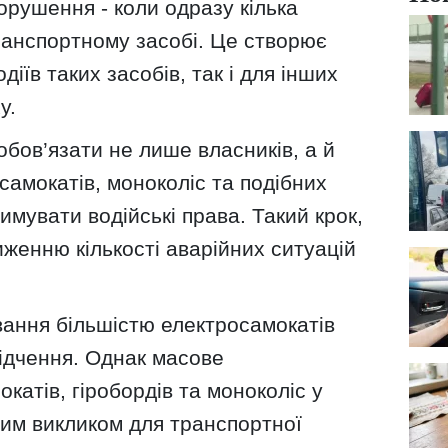
рушення - коли одразу кілька
ранспортному засобі. Це створює
діїв таких засобів, так і для інших
у.
бов’язати не лише власників, а й
самокатів, моноколіс та подібних
имувати водійські права. Такий крок,
иженню кількості аварійних ситуацій
ування більшістю електросамокатів
відчення. Однак масове
катів, гіробордів та моноколіс у
ним викликом для транспортної