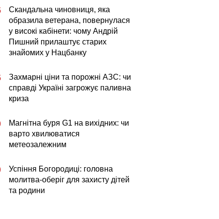
Скандальна чиновниця, яка
5
образила ветерана, повернулася
у високі кабінети: чому Андрій
Пишний прилаштує старих
знайомих у Нацбанку
Захмарні ціни та порожні АЗС: чи
5
справді Україні загрожує паливна
криза
Магнітна буря G1 на вихідних: чи
0
варто хвилюватися
метеозалежним
Успіння Богородиці: головна
0
молитва-оберіг для захисту дітей
та родини