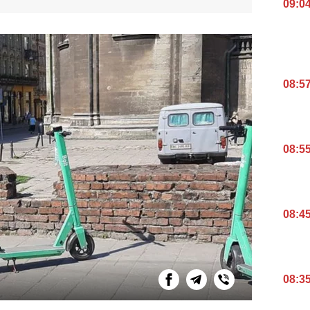
09:0
08:5
08:5
08:4
08:3