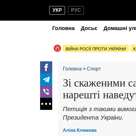
УКР
РУС
Головна
Досьє
Домашні ул
ВІЙНА РОСІЇ ПРОТИ УКРАЇНИ
К
Головна
Спорт
Зі скаженими с
нарешті наведу
Петиція з такими вимог
Президента України.
Аліна Климова