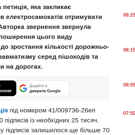
а петиція, яка закликає
08:2
ів електросамокатів отримувати
 Авторка звернення звернула
е поширення цього виду
до зростання кількості дорожньо-
08:1
равматизму серед пішоходів та
и на дорогах.
08:0
у
Додайте в
cover
джерела Google
ція
під номером 41/009736-26еп
07:5
 підписів із необхідних 25 тисяч.
у підписів залишилося ще більше 70