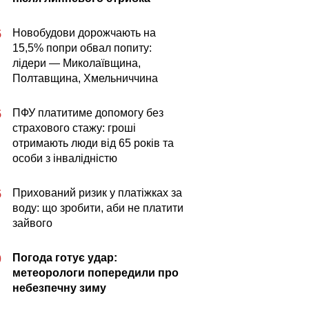
Новобудови дорожчають на
5
15,5% попри обвал попиту:
лідери — Миколаївщина,
Полтавщина, Хмельниччина
ПФУ платитиме допомогу без
5
страхового стажу: гроші
отримають люди від 65 років та
особи з інвалідністю
Прихований ризик у платіжках за
5
воду: що зробити, аби не платити
зайвого
Погода готує удар:
0
метеорологи попередили про
небезпечну зиму