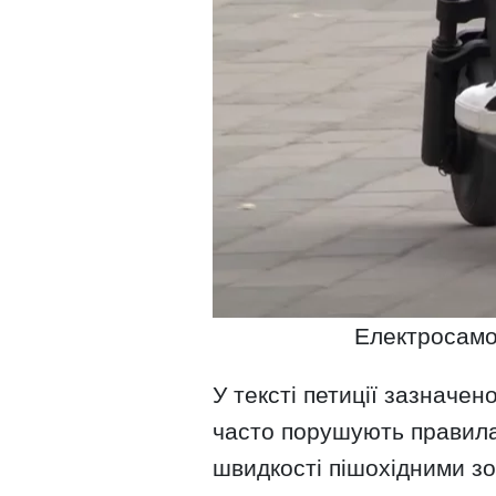
Електросамок
У тексті петиції зазначен
часто порушують правила
швидкості пішохідними з