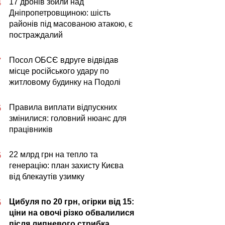
17 дронів збили над
4
Дніпропетровщиною: шість
районів під масованою атакою, є
постраждалий
Посол ОБСЄ вдруге відвідав
7
місце російського удару по
житловому будинку на Подолі
Правила виплати відпускних
5
змінилися: головний нюанс для
працівників
22 млрд грн на тепло та
5
генерацію: план захисту Києва
від блекаутів узимку
Цибуля по 20 грн, огірки від 15:
5
ціни на овочі різко обвалилися
після липневого стрибка