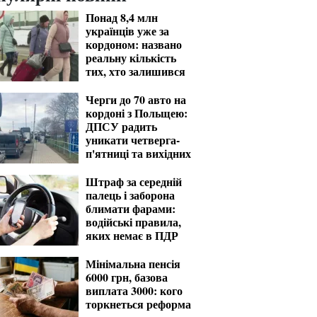
Понад 8,4 млн
українців уже за
кордоном: названо
реальну кількість
тих, хто залишився
Черги до 70 авто на
кордоні з Польщею:
ДПСУ радить
уникати четверга-
п'ятниці та вихідних
Штраф за середній
палець і заборона
блимати фарами:
водійські правила,
яких немає в ПДР
Мінімальна пенсія
6000 грн, базова
виплата 3000: кого
торкнеться реформа