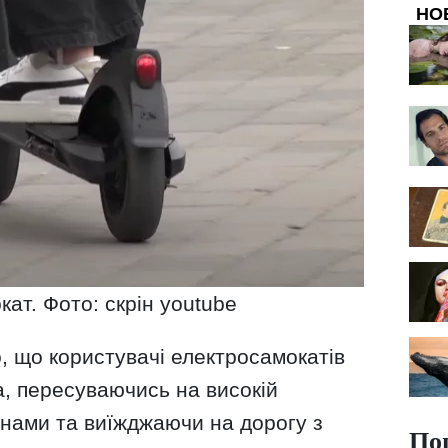
НО
ат. Фото: скрін youtube
о, що користувачі електросамокатів
, пересуваючись на високій
онами та виїжджаючи на дорогу з
По