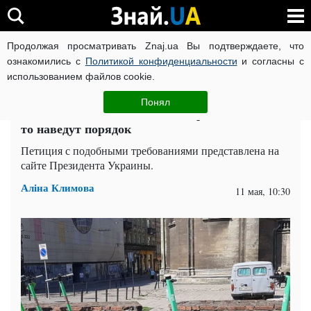
Продолжая просматривать Znaj.ua Вы подтверждаете, что
ВОЙНА РОССИИ ПРОТИВ УКРАИНЫ
КОРОНАВИРУС В 
ознакомились с
Политикой конфиденциальности
и согласны с
использованием файлов cookie.
Главная
Спорт
ЧИТАТИ УКРАЇНСЬКОЮ
Понял
С бешеными самокатами на дорогах наконец-
то наведут порядок
Петиция с подобными требованиями представлена ​​на
сайте Президента Украины.
Аліна Климова
11 мая, 10:30