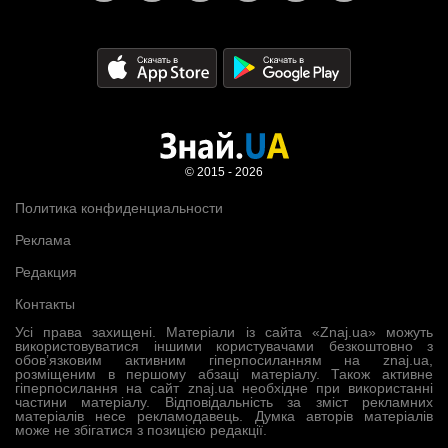
© 2015 - 2026
Политика конфиденциальности
Реклама
Редакция
Контакты
Усі права захищені. Матеріали із сайта «Znaj.ua» можуть
використовуватися іншими користувачами безкоштовно з
обов’язковим активним гіперпосиланням на znaj.ua,
розміщеним в першому абзаці матеріалу. Також активне
гіперпосилання на сайт znaj.ua необхідне при використанні
частини матеріалу. Відповідальність за зміст рекламних
матеріалів несе рекламодавець. Думка авторів матеріалів
може не збігатися з позицією редакції.